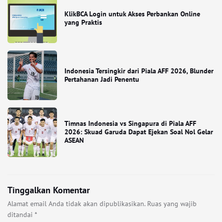
KlikBCA Login untuk Akses Perbankan Online
yang Praktis
Indonesia Tersingkir dari Piala AFF 2026, Blunder
Pertahanan Jadi Penentu
Timnas Indonesia vs Singapura di Piala AFF
2026: Skuad Garuda Dapat Ejekan Soal Nol Gelar
ASEAN
Tinggalkan Komentar
Alamat email Anda tidak akan dipublikasikan.
Ruas yang wajib
ditandai
*