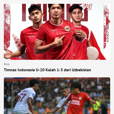
Bola
Timnas Indonesia U-20 Kalah 1-3 dari Uzbekistan