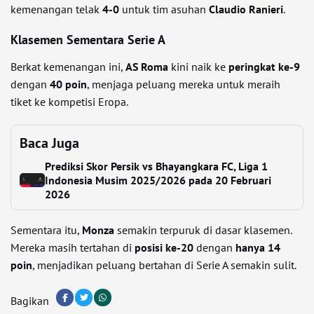
kemenangan telak
4-0
untuk tim asuhan
Claudio Ranieri
.
Klasemen Sementara Serie A
Berkat kemenangan ini,
AS Roma
kini naik ke
peringkat ke-9
dengan
40 poin
, menjaga peluang mereka untuk meraih
tiket ke kompetisi Eropa.
Baca Juga
Prediksi Skor Persik vs Bhayangkara FC, Liga 1
Indonesia Musim 2025/2026 pada 20 Februari
2026
Sementara itu,
Monza
semakin terpuruk di dasar klasemen.
Mereka masih tertahan di
posisi ke-20
dengan
hanya 14
poin
, menjadikan peluang bertahan di Serie A semakin sulit.
Bagikan