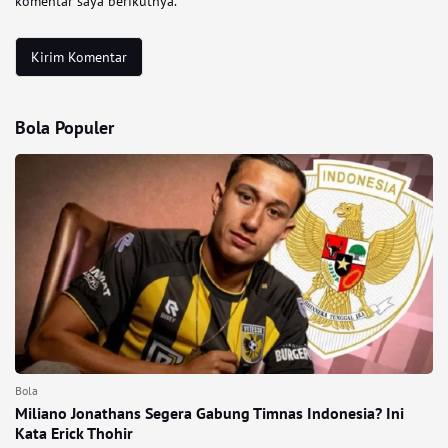
komentar saya berikutnya.
Bola Populer
Bola
Miliano Jonathans Segera Gabung Timnas Indonesia? Ini
Kata Erick Thohir