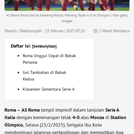
AS Roma Pesta Gol ke Gawang Monza, Menang Telak 4-0 di Olimpico / foto getty
images
Penulis:
Oktaliansyah
- 25 Februari 2025 07:52
2 Menit Membaca
Daftar Isi:
[Sembunyikan]
Roma Unggul Cepat di Babak
Pertama
Gol Tambahan di Babak
Kedua
Klasemen Sementara Serie A
Roma –
AS Roma
tampil impresif dalam lanjutan
Serie A
Italia
dengan kemenangan telak
4-0
atas
Monza
di
Stadion
Olimpico
, Selasa (25/2/2025). Serigala Ibu Kota
mendominasi jalannya pertandingan dan memastikan tiga