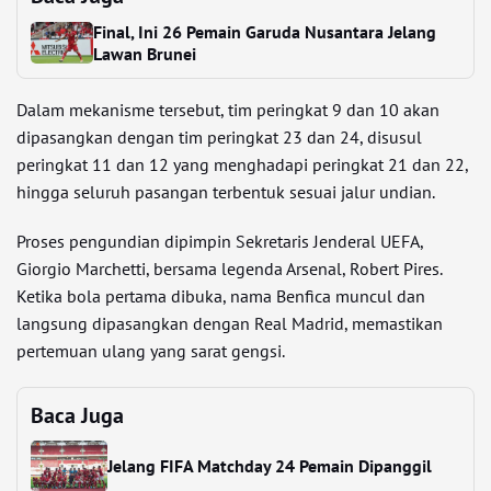
Final, Ini 26 Pemain Garuda Nusantara Jelang
Lawan Brunei
Dalam mekanisme tersebut, tim peringkat 9 dan 10 akan
dipasangkan dengan tim peringkat 23 dan 24, disusul
peringkat 11 dan 12 yang menghadapi peringkat 21 dan 22,
hingga seluruh pasangan terbentuk sesuai jalur undian.
Proses pengundian dipimpin Sekretaris Jenderal UEFA,
Giorgio Marchetti, bersama legenda Arsenal, Robert Pires.
Ketika bola pertama dibuka, nama Benfica muncul dan
langsung dipasangkan dengan Real Madrid, memastikan
pertemuan ulang yang sarat gengsi.
Baca Juga
Jelang FIFA Matchday 24 Pemain Dipanggil