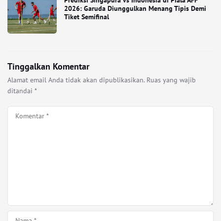
2026: Garuda Diunggulkan Menang Tipis Demi
Tiket Semifinal
Tinggalkan Komentar
Alamat email Anda tidak akan dipublikasikan.
Ruas yang wajib
ditandai
*