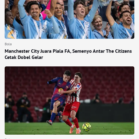
Bola
Manchester City Juara Piala FA, Semenyo Antar The Citizens
Cetak Dobel Gelar