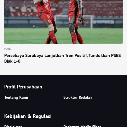
Bola
Persebaya Surabaya Lanjutkan Tren Positif, Tundukkan PSBS
Biak 1-0
Profil Perusahaan
Tentang Kami
Struktur Redaksi
Kebijakan & Regulasi
Disclaimer
Pedoman Media Siber