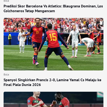
Bola
Prediksi Skor Barcelona Vs Atletico: Blaugrana Dominan, Los
Colchoneros Tetap Mengancam
Bola
Spanyol Singkirkan Prancis 2-0, Lamine Yamal Cs Melaju ke
Final Piala Dunia 2026