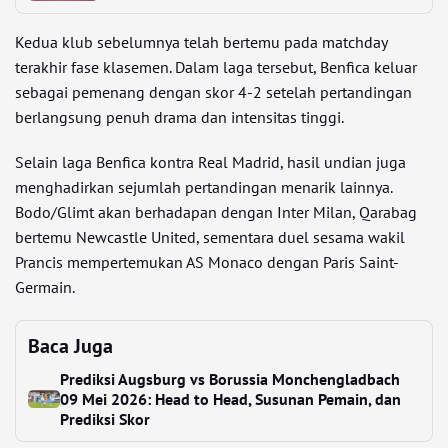
Kedua klub sebelumnya telah bertemu pada matchday
terakhir fase klasemen. Dalam laga tersebut, Benfica keluar
sebagai pemenang dengan skor 4-2 setelah pertandingan
berlangsung penuh drama dan intensitas tinggi.
Selain laga Benfica kontra Real Madrid, hasil undian juga
menghadirkan sejumlah pertandingan menarik lainnya.
Bodo/Glimt akan berhadapan dengan Inter Milan, Qarabag
bertemu Newcastle United, sementara duel sesama wakil
Prancis mempertemukan AS Monaco dengan Paris Saint-
Germain.
Baca Juga
Prediksi Augsburg vs Borussia Monchengladbach
09 Mei 2026: Head to Head, Susunan Pemain, dan
Prediksi Skor