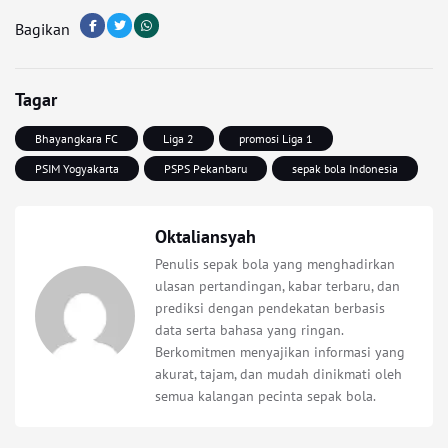
Bagikan
Tagar
Bhayangkara FC
Liga 2
promosi Liga 1
PSIM Yogyakarta
PSPS Pekanbaru
sepak bola Indonesia
Oktaliansyah
Penulis sepak bola yang menghadirkan
ulasan pertandingan, kabar terbaru, dan
prediksi dengan pendekatan berbasis
data serta bahasa yang ringan.
Berkomitmen menyajikan informasi yang
akurat, tajam, dan mudah dinikmati oleh
semua kalangan pecinta sepak bola.