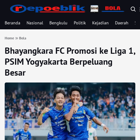
Beranda
Nasional
Bengkulu
Politik
Kejadian
Daerah
Se
Home
Bola
Bhayangkara FC Promosi ke Liga 1,
PSIM Yogyakarta Berpeluang
Besar