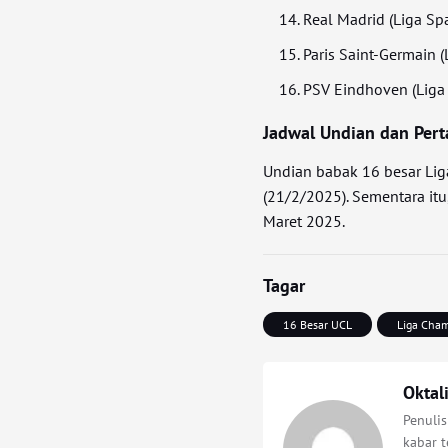
Real Madrid (Liga Sp
Paris Saint-Germain (
PSV Eindhoven (Liga
Jadwal Undian dan Per
Undian babak 16 besar Li
(21/2/2025). Sementara itu
Maret 2025.
Tagar
16 Besar UCL
Liga Cha
Oktal
Penuli
kabar t