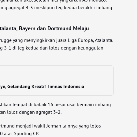
nang agregat 4-3 meskipun leg kedua berakhir imbang
talanta, Bayern dan Dortmund Melaju
rugge yang menyingkirkan juara Liga Europa, Atalanta.
ng 3-1 di leg kedua dan lolos dengan keunggulan
ye, Gelandang Kreatif Timnas Indonesia
tikan tempat di babak 16 besar usai bermain imbang
ten lolos dengan agregat 3-2.
ortmund menjadi wakil Jerman lainnya yang lolos
 atas Sporting CP.