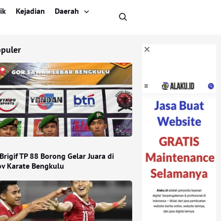
ik
Kejadian
Daerah
opuler
 Brigif TP 88 Borong Gelar Juara di
ov Karate Bengkulu