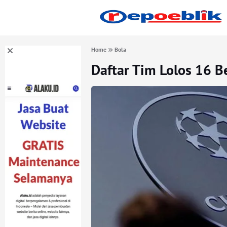
Home
Bola
Daftar Tim Lolos 16 B