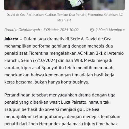
David de Gea Perlihatkan Kualitas Tembus Dua Penalti, Fiorentina Kalahkan AC
Milan 2-1
Penulis:
Oktaliansyah
- 7 Oktober 2024 10:00
2 Menit Membaca
Jakarta –
Dalam laga dramatis di Serie A, David de Gea
menampilkan performa gemilang dengan menepis dua
penalti saat Fiorentina mengalahkan AC Milan 2-1 di Artemio
Franchi, Senin (7/10/2024) dinihari WIB. Meski menjadi
sorotan, kiper asal Spanyol itu lebih memilih merendah,
menekankan bahwa kemenangan tim adalah hasil kerja
keras bersama, bukan hanya kontribusinya.
Pertandingan tersebut menyuguhkan drama dengan tiga
penalti yang diberikan wasit Luca Pairetto, namun tak
satupun berhasil dikonversi menjadi gol. De Gea
menunjukkan ketangguhannya dengan menepis tembakan
penalti dari Theo Hernandez pada masa injury time babak