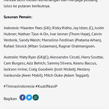
lolos ke putaran berikutnya.
Susunan Pemain:
Indonesia
: Maarten Paes (GK); Rizky Ridho, Jay Idzes (C), Justin
Hubner; Nathan Tjoe-A-On, Ivar Jenner (Thom Haye), Calvin
Verdonk, Sandy Walsh; Marselino Ferdinan (Pratama Arhan),
Rafael Struick (Witan Sulaeman), Ragnar Oratmangoen.
Australia
: Maty Ryan (GK)(C); Alessandro Circati, Harry Souttar,
Cam Burgess, Aziz Behich; Sammy Silvera, Keanu Baccus,
Jackson Irvine, Craig Goodwin (Josh Nisbet); Nestory
Irankunda (Awer Mabil), Mitch Duke (Adam Taggart).
#TimnasIndonesia #KualifikasiP
Bagikan