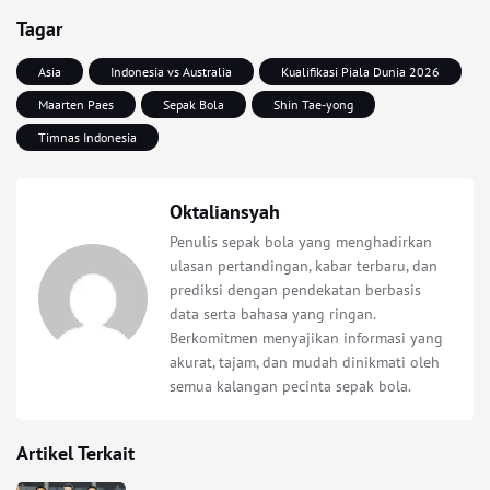
Tagar
Asia
Indonesia vs Australia
Kualifikasi Piala Dunia 2026
Maarten Paes
Sepak Bola
Shin Tae-yong
Timnas Indonesia
Oktaliansyah
Penulis sepak bola yang menghadirkan
ulasan pertandingan, kabar terbaru, dan
prediksi dengan pendekatan berbasis
data serta bahasa yang ringan.
Berkomitmen menyajikan informasi yang
akurat, tajam, dan mudah dinikmati oleh
semua kalangan pecinta sepak bola.
Artikel Terkait