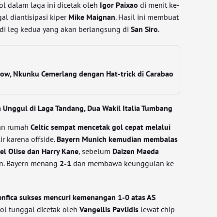
ol dalam laga ini dicetak oleh
Igor Paixao
di menit ke-
l diantisipasi kiper
Mike Maignan
. Hasil ini membuat
 di leg kedua yang akan berlangsung di
San Siro
.
row, Nkunku Cemerlang dengan Hat-trick di Carabao
 Unggul di Laga Tandang, Dua Wakil Italia Tumbang
uan rumah
Celtic sempat mencetak gol cepat melalui
lir karena offside.
Bayern Munich kemudian membalas
el Olise dan Harry Kane
, sebelum
Daizen Maeda
an. Bayern menang
2-1
dan membawa keunggulan ke
enfica sukses mencuri kemenangan 1-0 atas AS
Gol tunggal dicetak oleh
Vangellis Pavlidis
lewat chip