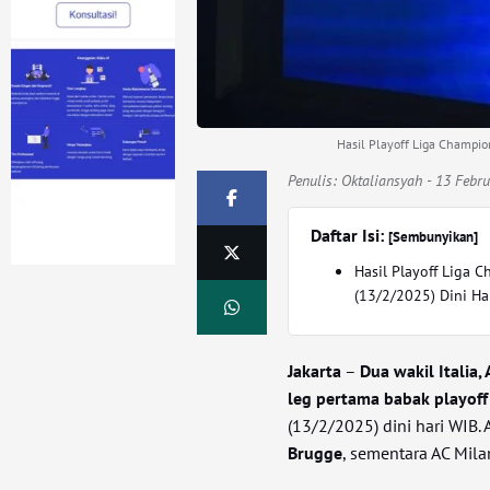
Hasil Playoff Liga Champion
Penulis:
Oktaliansyah
- 13 Febru
Daftar Isi:
[Sembunyikan]
Hasil Playoff Liga 
(13/2/2025) Dini Ha
Jakarta
–
Dua wakil Italia
leg pertama babak playof
(13/2/2025) dini hari WIB.
Brugge
, sementara AC Mila