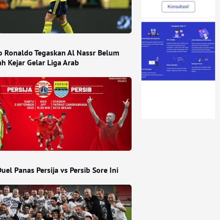
no Ronaldo Tegaskan Al Nassr Belum
h Kejar Gelar Liga Arab
Duel Panas Persija vs Persib Sore Ini