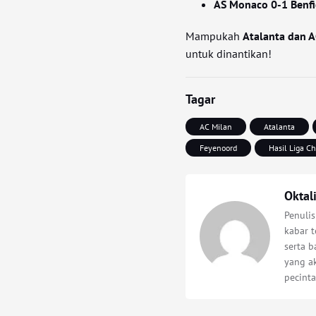
AS Monaco 0-1 Benfi
Mampukah
Atalanta dan 
untuk dinantikan!
Tagar
AC Milan
Atalanta
Feyenoord
Hasil Liga C
Oktal
Penuli
kabar t
serta 
yang a
pecinta