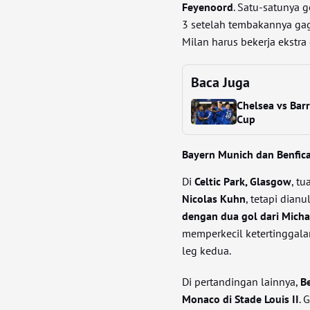
Feyenoord
. Satu-satunya g
3 setelah tembakannya gaga
Milan harus bekerja ekstra
Baca Juga
Chelsea vs Bar
Cup
Bayern Munich dan Benfica
Di
Celtic Park, Glasgow
, t
Nicolas Kuhn
, tetapi dianu
dengan dua gol dari Micha
memperkecil ketertinggal
leg kedua.
Di pertandingan lainnya,
B
Monaco di Stade Louis II
. 