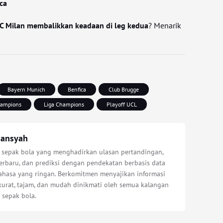
ca
AC Milan membalikkan keadaan di leg kedua
? Menarik
Bayern Munich
Benfica
Club Brugge
hampions
Liga Champions
Playoff UCL
iansyah
s sepak bola yang menghadirkan ulasan pertandingan,
erbaru, dan prediksi dengan pendekatan berbasis data
bahasa yang ringan. Berkomitmen menyajikan informasi
kurat, tajam, dan mudah dinikmati oleh semua kalangan
 sepak bola.