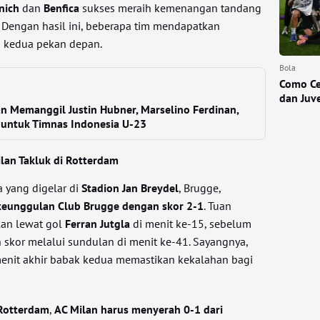
nich
dan
Benfica
sukses meraih kemenangan tandang
. Dengan hasil ini, beberapa tim mendapatkan
 kedua pekan depan.
Bola
Como Ce
dan Juv
n Memanggil Justin Hubner, Marselino Ferdinan,
k untuk Timnas Indonesia U-23
ilan Takluk di Rotterdam
 yang digelar di
Stadion Jan Breydel
, Brugge,
keunggulan Club Brugge dengan skor 2-1
. Tuan
an lewat gol
Ferran Jutgla
di menit ke-15, sebelum
kor melalui sundulan di menit ke-41. Sayangnya,
enit akhir babak kedua memastikan kekalahan bagi
 Rotterdam
,
AC Milan harus menyerah 0-1 dari