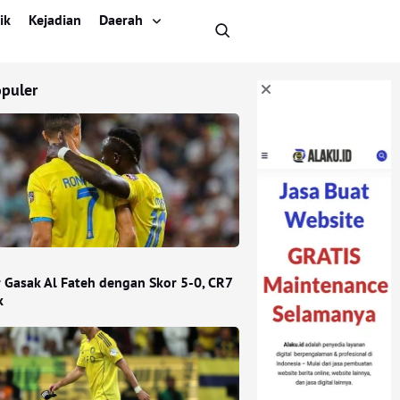
ik
Kejadian
Daerah
opuler
r Gasak Al Fateh dengan Skor 5-0, CR7
k