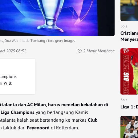
Bola
Cristia
Menyera
s, Dua Wakil Italia Tumbang / foto getty images
ari 2025 08:51
2 Menit Membaca
Champions
ri WIB:
Bola
, Atalanta dan AC Milan, harus menelan kekalahan di
Liga 1: 
f Liga Champions
yang berlangsung Kamis
 Atalanta kalah saat bertandang ke markas
Club
n takluk dari
Feyenoord
di Rotterdam.