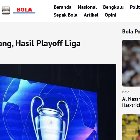
Beranda
Nasional
Bengkulu
Polit
Sepak Bola
Artikel
Opini
Bola P
ng, Hasil Playoff Liga
Bola
Al Nass
Hat-tric