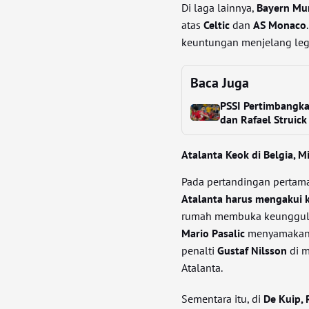
Di laga lainnya,
Bayern Mu
atas
Celtic
dan
AS Monaco
keuntungan menjelang leg
Baca Juga
PSSI Pertimbangka
dan Rafael Struic
Atalanta Keok di Belgia, M
Pada pertandingan pertama
Atalanta harus mengakui 
rumah membuka keunggul
Mario Pasalic
menyamakan s
penalti
Gustaf Nilsson
di m
Atalanta.
Sementara itu, di
De Kuip,