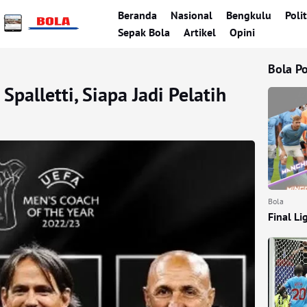
Beranda
Nasional
Bengkulu
Polit
Sepak Bola
Artikel
Opini
Bola P
Spalletti, Siapa Jadi Pelatih
Bola
Final Li