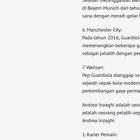
di Bayern Munich dari tah
sana dengan meraih gelar
6. Manchester City:
Pada tahun 2016, Guardiola
memenangkan beberapa gela
sebagai pelatih dengan pen
7. Warisan:
Pep Guardiola dianggap se
sejarah sepak bola modern.
perkembangan gaya permai
Andrea Inzaghi adalah seor
adalah seorang pelatih sep
Andrea Inzaghi
1. Karier Pemain: