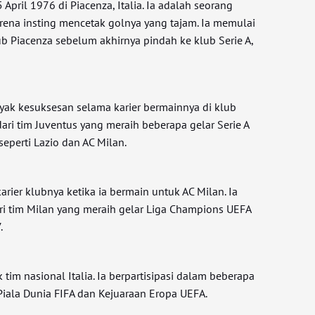
 April 1976 di Piacenza, Italia. Ia adalah seorang
rena insting mencetak golnya yang tajam. Ia memulai
lub Piacenza sebelum akhirnya pindah ke klub Serie A,
yak kesuksesan selama karier bermainnya di klub
dari tim Juventus yang meraih beberapa gelar Serie A
seperti Lazio dan AC Milan.
rier klubnya ketika ia bermain untuk AC Milan. Ia
ri tim Milan yang meraih gelar Liga Champions UEFA
.
tim nasional Italia. Ia berpartisipasi dalam beberapa
Piala Dunia FIFA dan Kejuaraan Eropa UEFA.