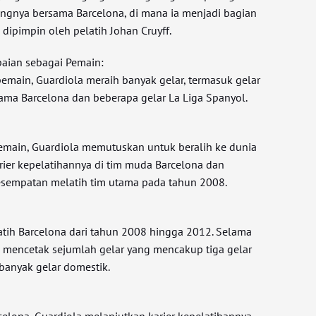
jangnya bersama Barcelona, di mana ia menjadi bagian
 dipimpin oleh pelatih Johan Cruyff.
aian sebagai Pemain:
emain, Guardiola meraih banyak gelar, termasuk gelar
ma Barcelona dan beberapa gelar La Liga Spanyol.
emain, Guardiola memutuskan untuk beralih ke dunia
rier kepelatihannya di tim muda Barcelona dan
empatan melatih tim utama pada tahun 2008.
atih Barcelona dari tahun 2008 hingga 2012. Selama
 mencetak sejumlah gelar yang mencakup tiga gelar
banyak gelar domestik.
elona, Guardiola melanjutkan karier kepelatihannya