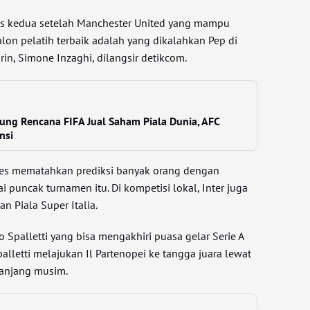
gris kedua setelah Manchester United yang mampu
calon pelatih terbaik adalah yang dikalahkan Pep di
in, Simone Inzaghi, dilangsir detikcom.
kung Rencana FIFA Jual Saham Piala Dunia, AFC
nsi
ukses mematahkan prediksi banyak orang dengan
i puncak turnamen itu. Di kompetisi lokal, Inter juga
an Piala Super Italia.
o Spalletti yang bisa mengakhiri puasa gelar Serie A
alletti melajukan Il Partenopei ke tangga juara lewat
anjang musim.