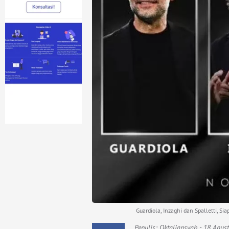
Guardiola, Inzaghi dan Spalletti, S
Penulis:
Oktaliansyah
- 18 Agus