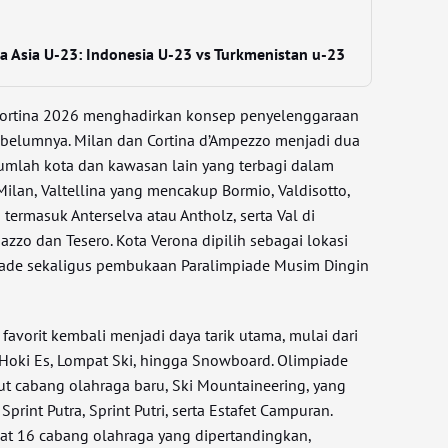
ala Asia U-23: Indonesia U-23 vs Turkmenistan u-23
-Cortina 2026 menghadirkan konsep penyelenggaraan
ebelumnya. Milan dan Cortina d’Ampezzo menjadi dua
umlah kota dan kawasan lain yang terbagi dalam
 Milan, Valtellina yang mencakup Bormio, Valdisotto,
a termasuk Anterselva atau Antholz, serta Val di
zzo dan Tesero. Kota Verona dipilih sebagai lokasi
ade sekaligus pembukaan Paralimpiade Musim Dingin
avorit kembali menjadi daya tarik utama, mulai dari
 Hoki Es, Lompat Ski, hingga Snowboard. Olimpiade
ut cabang olahraga baru, Ski Mountaineering, yang
int Putra, Sprint Putri, serta Estafet Campuran.
pat 16 cabang olahraga yang dipertandingkan,