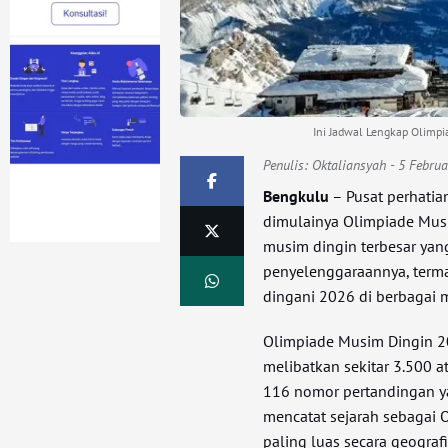
Ini Jadwal Lengkap Olimpi
Penulis:
Oktaliansyah
- 5 Februa
Bengkulu
– Pusat perhatian
dimulainya Olimpiade Musi
musim dingin terbesar yan
penyelenggaraannya, term
dingani 2026 di berbagai m
Olimpiade Musim Dingin 2
melibatkan sekitar 3.500 a
116 nomor pertandingan yan
mencatat sejarah sebagai 
paling luas secara geograf