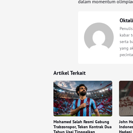
dalam momentum olimpiad
Oktal
Penuli
kabar t
serta 
yang a
pecinta
Artikel Terkait
Mohamed Salah Resmi Gabung
John H
Trabzonspor, Teken Kontrak Dua
Indones
Tahun Usai Tinggalkan
Hadapi 