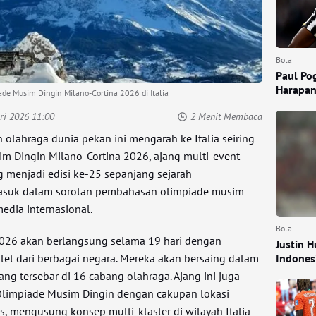
Bola
Paul Pog
Harapan
ade Musim Dingin Milano-Cortina 2026 di Italia
ri 2026 11:00
2 Menit Membaca
 olahraga dunia pekan ini mengarah ke Italia seiring
m Dingin Milano-Cortina 2026, ajang multi-event
g menjadi edisi ke-25 sepanjang sejarah
asuk dalam sorotan pembahasan olimpiade musim
edia internasional.
Bola
026 akan berlangsung selama 19 hari dengan
Justin 
Indones
tlet dari berbagai negara. Mereka akan bersaing dalam
g tersebar di 16 cabang olahraga. Ajang ini juga
Olimpiade Musim Dingin dengan cakupan lokasi
is, mengusung konsep multi-klaster di wilayah Italia