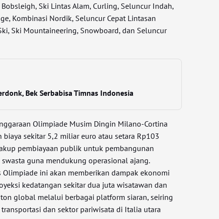
, Bobsleigh, Ski Lintas Alam, Curling, Seluncur Indah,
uge, Kombinasi Nordik, Seluncur Cepat Lintasan
Ski, Ski Mountaineering, Snowboard, dan Seluncur
Verdonk, Bek Serbabisa Timnas Indonesia
lenggaraan Olimpiade Musim Dingin Milano-Cortina
biaya sekitar 5,2 miliar euro atau setara Rp103
encakup pembiayaan publik untuk pembangunan
asi swasta guna mendukung operasional ajang.
tis Olimpiade ini akan memberikan dampak ekonomi
oyeksi kedatangan sekitar dua juta wisatawan dan
nton global melalui berbagai platform siaran, seiring
ransportasi dan sektor pariwisata di Italia utara