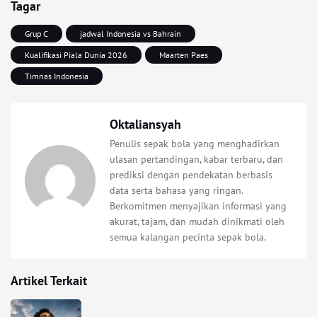
Tagar
Grup C
jadwal Indonesia vs Bahrain
Kualifikasi Piala Dunia 2026
Maarten Paes
Timnas Indonesia
Oktaliansyah
Penulis sepak bola yang menghadirkan
ulasan pertandingan, kabar terbaru, dan
prediksi dengan pendekatan berbasis
data serta bahasa yang ringan.
Berkomitmen menyajikan informasi yang
akurat, tajam, dan mudah dinikmati oleh
semua kalangan pecinta sepak bola.
Artikel Terkait