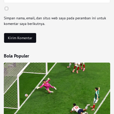
Simpan nama, email, dan situs web saya pada peramban ini untuk
komentar saya berikutnya.
Bola Populer