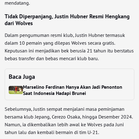
mendatang.
Tidak Diperpanjang, Justin Hubner Resmi Hengkang
dari Wolves
Dalam pengumuman resmi klub, Justin Hubner termasuk
dalam 10 pemain yang dilepas Wolves secara gratis.
Keputusan ini menjadikan bek berusia 21 tahun itu berstatus
bebas transfer dan bebas mencari klub baru.
Baca Juga
Marselino Ferdinan Hanya Akan Jadi Penonton
Saat Indonesia Hadapi Brunei
Sebelumnya, Justin sempat menjalani masa peminjaman
bersama klub Jepang, Cerezo Osaka, hingga Desember 2024.
Namun, ia dikembalikan lebih awal ke Wolves pada Juni
tahun lalu dan kembali bermain di tim U-21.