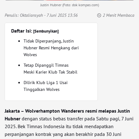
Justin Hubner (Foto: dok kompas.com)
Penulis:
Oktaliansyah
- 7 Juni 2025 13:56
2 Menit Membaca
Daftar Isi:
[Sembunyikan]
Tidak Diperpanjang, Justin
Hubner Resmi Hengkang dari
Wolves
Tetap Dipanggil Timnas
Meski Karier Klub Tak Stabil
Dilirik Klub Liga 1 Usai
Tinggalkan Wolves
Jakarta – Wolverhampton Wanderers resmi melepas Justin
Hubner
dengan status bebas transfer pada Sabtu pagi, 7 Juni
2025. Bek Timnas Indonesia itu tidak mendapatkan
perpanjangan kontrak yang akan berakhir pada 30 Juni