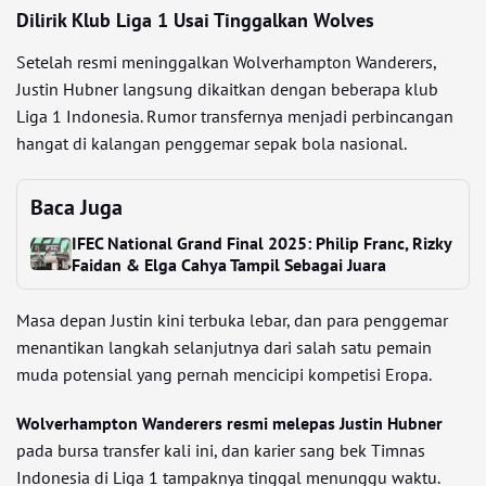
Dilirik Klub Liga 1 Usai Tinggalkan Wolves
Setelah resmi meninggalkan Wolverhampton Wanderers,
Justin Hubner langsung dikaitkan dengan beberapa klub
Liga 1 Indonesia. Rumor transfernya menjadi perbincangan
hangat di kalangan penggemar sepak bola nasional.
Baca Juga
IFEC National Grand Final 2025: Philip Franc, Rizky
Faidan & Elga Cahya Tampil Sebagai Juara
Masa depan Justin kini terbuka lebar, dan para penggemar
menantikan langkah selanjutnya dari salah satu pemain
muda potensial yang pernah mencicipi kompetisi Eropa.
Wolverhampton Wanderers resmi melepas Justin Hubner
pada bursa transfer kali ini, dan karier sang bek Timnas
Indonesia di Liga 1 tampaknya tinggal menunggu waktu.