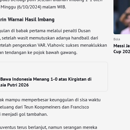
m, Minggu (6/10/2024) malam WIB.
arin Warnai Hasil Imbang
lan di babak pertama melalui penalti Dusan
, setelah wasit memutuskan adanya handball dari
Bola
 setelah pengecekan VAR. Vlahovic sukses menaklukkan
Messi J
Cup 20
gan tendangan ke pojok bawah gawang.
 Bawa Indonesia Menang 1-0 atas Kirgistan di
Asia Putri 2026
idak mampu memperbesar keunggulan di sisa waktu
eluang dari Teun Koopmeiners dan Francisco
i menjadi gol tambahan.
Juventus terus berlanjut, namun serangan mereka