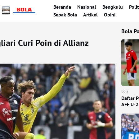
Beranda
Nasional
Bengkulu
Polit
Sepak Bola
Artikel
Opini
Bola P
iari Curi Poin di Allianz
Bola
Daftar 
AFF U-2