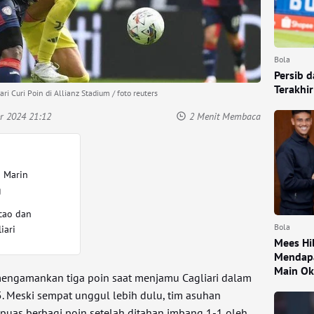
Bola
Persib 
Terakhi
ari Curi Poin di Allianz Stadium / foto reuters
r 2024 21:12
2 Menit Membaca
n Marin
g
cao dan
Bola
iari
Mees Hi
Mendapa
Main Ok
engamankan tiga poin saat menjamu Cagliari dalam
5. Meski sempat unggul lebih dulu, tim asuhan
 puas berbagi poin setelah ditahan imbang 1-1 oleh