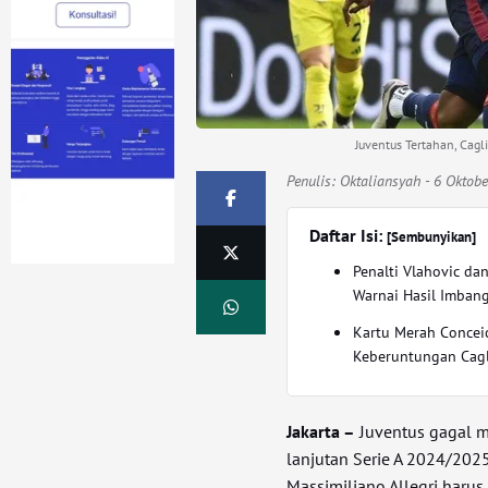
Juventus Tertahan, Cagli
Penulis:
Oktaliansyah
- 6 Oktobe
Daftar Isi:
[Sembunyikan]
Penalti Vlahovic da
Warnai Hasil Imban
Kartu Merah Concei
Keberuntungan Cagl
Jakarta –
Juventus gagal m
lanjutan Serie A 2024/202
Massimiliano Allegri harus