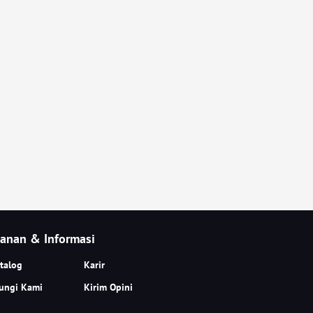
anan & Informasi
talog
Karir
ungi Kami
Kirim Opini