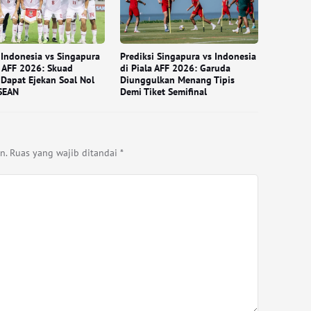
Indonesia vs Singapura
Prediksi Singapura vs Indonesia
a AFF 2026: Skuad
di Piala AFF 2026: Garuda
Dapat Ejekan Soal Nol
Diunggulkan Menang Tipis
SEAN
Demi Tiket Semifinal
n.
Ruas yang wajib ditandai
*