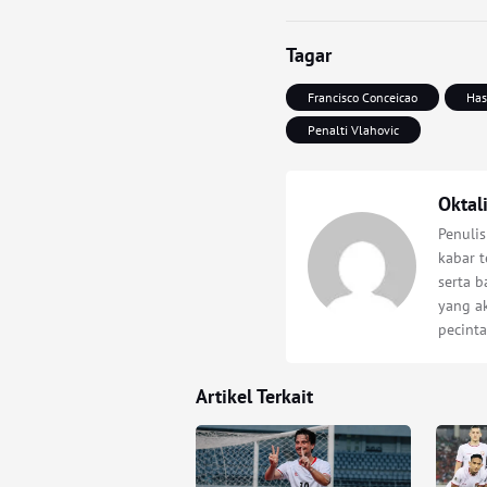
Tagar
Francisco Conceicao
Has
Penalti Vlahovic
Oktal
Penuli
kabar t
serta 
yang a
pecinta
Artikel Terkait