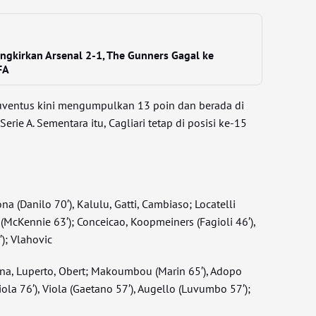
gkirkan Arsenal 2-1, The Gunners Gagal ke
FA
Juventus kini mengumpulkan 13 poin dan berada di
erie A. Sementara itu, Cagliari tetap di posisi ke-15
ona (Danilo 70′), Kalulu, Gatti, Cambiaso; Locatelli
(McKennie 63′); Conceicao, Koopmeiners (Fagioli 46′),
); Vlahovic
Mina, Luperto, Obert; Makoumbou (Marin 65′), Adopo
ola 76′), Viola (Gaetano 57′), Augello (Luvumbo 57′);