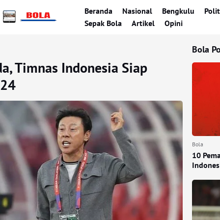
Beranda
Nasional
Bengkulu
Polit
Sepak Bola
Artikel
Opini
Bola P
a, Timnas Indonesia Siap
024
Bola
10 Pema
Indones