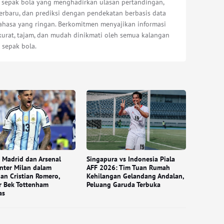
s sepak bola yang menghadirkan ulasan pertandingan,
erbaru, dan prediksi dengan pendekatan berbasis data
bahasa yang ringan. Berkomitmen menyajikan informasi
kurat, tajam, dan mudah dinikmati oleh semua kalangan
 sepak bola.
o Madrid dan Arsenal
Singapura vs Indonesia Piala
Inter Milan dalam
AFF 2026: Tim Tuan Rumah
an Cristian Romero,
Kehilangan Gelandang Andalan,
r Bek Tottenham
Peluang Garuda Terbuka
as