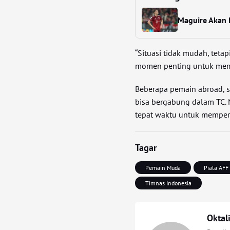
Maguire Akan P
“Situasi tidak mudah, teta
momen penting untuk mem
Beberapa pemain abroad, s
bisa bergabung dalam TC. 
tepat waktu untuk memper
Tagar
Pemain Muda
Piala AFF
Timnas Indonesia
Oktal