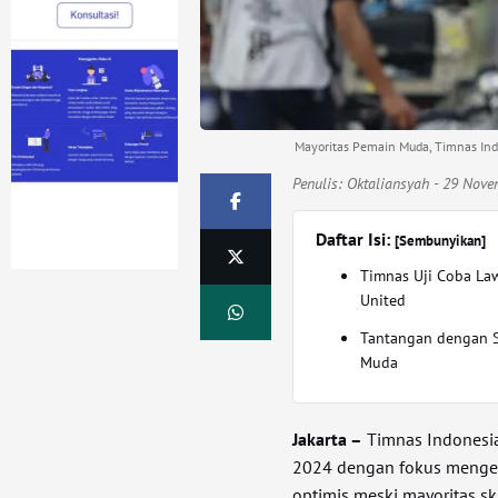
Mayoritas Pemain Muda, Timnas Indo
Penulis:
Oktaliansyah
- 29 Nove
Daftar Isi:
[Sembunyikan]
Timnas Uji Coba La
United
Tantangan dengan 
Muda
Jakarta –
Timnas Indonesia
2024 dengan fokus mengem
optimis meski mayoritas s