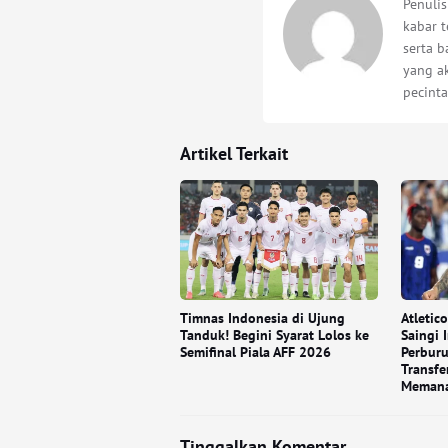
Penuli
kabar t
serta 
yang a
pecinta
Artikel Terkait
Timnas Indonesia di Ujung
Atletic
Tanduk! Begini Syarat Lolos ke
Saingi 
Semifinal Piala AFF 2026
Perburu
Transfe
Meman
Tinggalkan Komentar