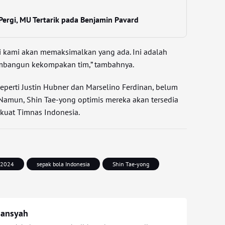
ergi, MU Tertarik pada Benjamin Pavard
pi kami akan memaksimalkan yang ada. Ini adalah
bangun kekompakan tim,” tambahnya.
eperti Justin Hubner dan Marselino Ferdinan, belum
Namun, Shin Tae-yong optimis mereka akan tersedia
kuat Timnas Indonesia.
 2024
sepak bola Indonesia
Shin Tae-yong
iansyah