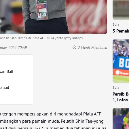
Bola
5 Pemai
nesia Siap Tampil di Piala AFF 2024 / foto getty images
mber 2024 20:59
2 Menit Membaca
wan Bali
Skuad
Bola
Persib 
1, Lolo
 tengah mempersiapkan diri menghadapi Piala AFF
bangkan para pemain muda. Pelatih Shin Tae-yong
kuad diisi pemain U-22. Turnamen dua tahunan ini juga