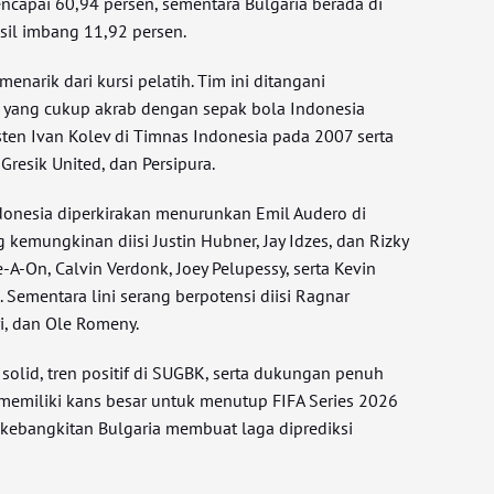
apai 60,94 persen, sementara Bulgaria berada di
sil imbang 11,92 persen.
menarik dari kursi pelatih. Tim ini ditangani
k yang cukup akrab dengan sepak bola Indonesia
sten Ivan Kolev di Timnas Indonesia pada 2007 serta
 Gresik United, dan Persipura.
onesia diperkirakan menurunkan Emil Audero di
g kemungkinan diisi Justin Hubner, Jay Idzes, dan Rizky
A-On, Calvin Verdonk, Joey Pelupessy, serta Kevin
 Sementara lini serang berpotensi diisi Ragnar
i, dan Ole Romeny.
olid, tren positif di SUGBK, serta dukungan penuh
i memiliki kans besar untuk menutup FIFA Series 2026
, kebangkitan Bulgaria membuat laga diprediksi