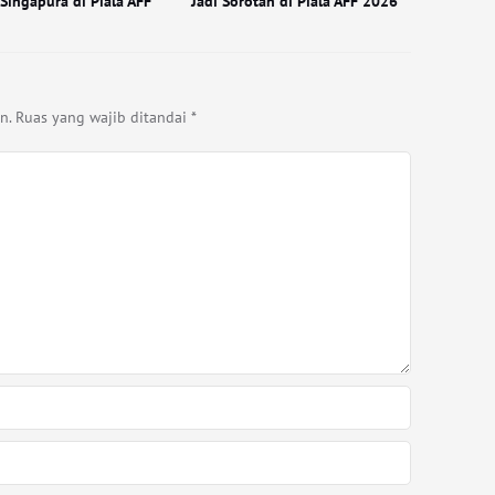
Singapura di Piala AFF
Jadi Sorotan di Piala AFF 2026
n.
Ruas yang wajib ditandai
*