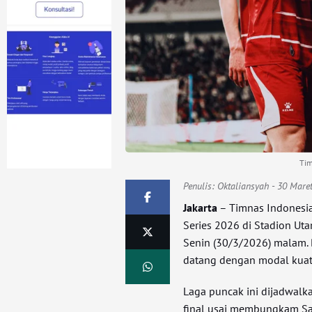
Tim
Penulis:
Oktaliansyah
- 30 Mare
Jakarta
– Timnas Indonesia
Series 2026 di Stadion Ut
Senin (30/3/2026) malam. 
datang dengan modal kuat 
Laga puncak ini dijadwalk
final usai membungkam Sai