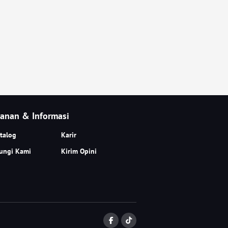
anan & Informasi
talog
Karir
ungi Kami
Kirim Opini