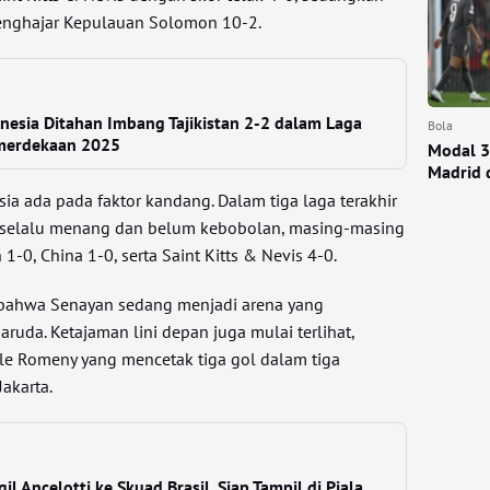
menghajar Kepulauan Solomon 10-2.
nesia Ditahan Imbang Tajikistan 2-2 dalam Laga
Bola
emerdekaan 2025
Modal 3-
Madrid 
a ada pada faktor kandang. Dalam tiga laga terakhir
h selalu menang dan belum kebobolan, masing-masing
-0, China 1-0, serta Saint Kitts & Nevis 4-0.
l bahwa Senayan sedang menjadi arena yang
ruda. Ketajaman lini depan juga mulai terlihat,
le Romeny yang mencetak tiga gol dalam tiga
Jakarta.
l Ancelotti ke Skuad Brasil, Siap Tampil di Piala