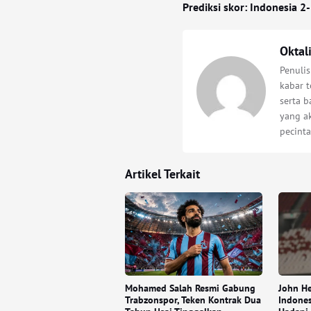
Prediksi skor: Indonesia 2-
Oktal
Penuli
kabar t
serta 
yang a
pecinta
Artikel Terkait
Mohamed Salah Resmi Gabung
John H
Trabzonspor, Teken Kontrak Dua
Indones