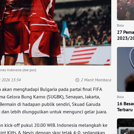
Bola
27 Pemai
2023/2
nas Indonesia (dok:pssi)
t 2026 13:34
2 Menit Membaca
 akan menghadapi Bulgaria pada partai final FIFA
ama Gelora Bung Karno (SUGBK), Senayan, Jakarta,
Bola
16 Besa
Bermain di hadapan publik sendiri, Skuad Garuda
Terbaru 
dan lebih diunggulkan untuk mengunci gelar juara.
an kick-off pukul 20.00 WIB. Indonesia melangkah ke
nt Kitts & Nevis dengan skor telak 4-0, sedangkan