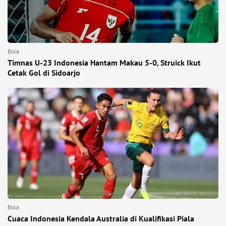
Bola
Timnas U-23 Indonesia Hantam Makau 5-0, Struick Ikut
Cetak Gol di Sidoarjo
Bola
Cuaca Indonesia Kendala Australia di Kualifikasi Piala