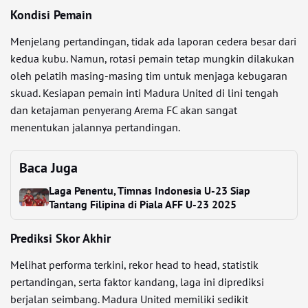
Kondisi Pemain
Menjelang pertandingan, tidak ada laporan cedera besar dari
kedua kubu. Namun, rotasi pemain tetap mungkin dilakukan
oleh pelatih masing-masing tim untuk menjaga kebugaran
skuad. Kesiapan pemain inti Madura United di lini tengah
dan ketajaman penyerang Arema FC akan sangat
menentukan jalannya pertandingan.
Baca Juga
Laga Penentu, Timnas Indonesia U-23 Siap
Tantang Filipina di Piala AFF U-23 2025
Prediksi Skor Akhir
Melihat performa terkini, rekor head to head, statistik
pertandingan, serta faktor kandang, laga ini diprediksi
berjalan seimbang. Madura United memiliki sedikit