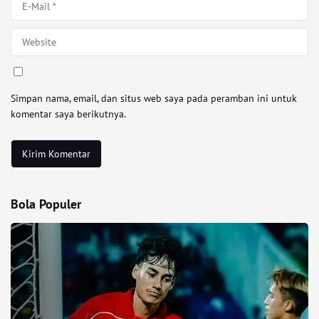
Simpan nama, email, dan situs web saya pada peramban ini untuk
komentar saya berikutnya.
Bola Populer