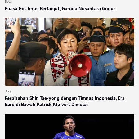
Bola
Puasa Gol Terus Berlanjut, Garuda Nusantara Gugur
Bola
Perpisahan Shin Tae-yong dengan Timnas Indonesia, Era
Baru di Bawah Patrick Kluivert Dimulai