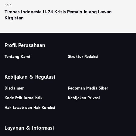
Bola
Timnas Indonesia U-24 Krisis Pemain Jelang Lawan
Kirgistan
Profil Perusahaan
Tentang Kami
Struktur Redaksi
Kebijakan & Regulasi
Disclaimer
Pedoman Media Siber
Kode Etik Jurnalistik
Kebijakan Privasi
Hak Jawab dan Hak Koreksi
Layanan & Informasi