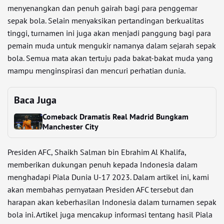
menyenangkan dan penuh gairah bagi para penggemar
sepak bola. Selain menyaksikan pertandingan berkualitas
tinggi, turnamen ini juga akan menjadi panggung bagi para
pemain muda untuk mengukir namanya dalam sejarah sepak
bola. Semua mata akan tertuju pada bakat-bakat muda yang
mampu menginspirasi dan mencuri perhatian dunia.
Baca Juga
Comeback Dramatis Real Madrid Bungkam
Manchester City
Presiden AFC, Shaikh Salman bin Ebrahim Al Khalifa,
memberikan dukungan penuh kepada Indonesia dalam
menghadapi Piala Dunia U-17 2023. Dalam artikel ini, kami
akan membahas pernyataan Presiden AFC tersebut dan
harapan akan keberhasilan Indonesia dalam turnamen sepak
bola ini. Artikel juga mencakup informasi tentang hasil Piala