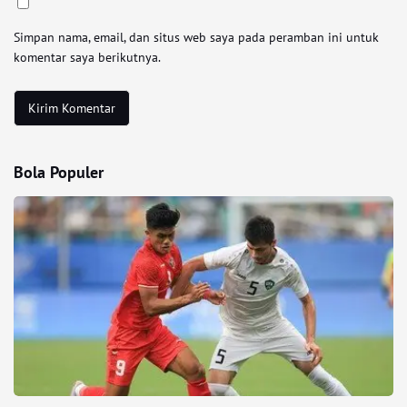
Simpan nama, email, dan situs web saya pada peramban ini untuk
komentar saya berikutnya.
Bola Populer