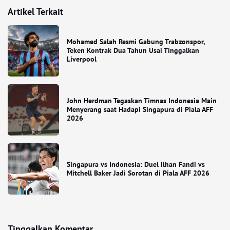
Artikel Terkait
Mohamed Salah Resmi Gabung Trabzonspor,
Teken Kontrak Dua Tahun Usai Tinggalkan
Liverpool
John Herdman Tegaskan Timnas Indonesia Main
Menyerang saat Hadapi Singapura di Piala AFF
2026
Singapura vs Indonesia: Duel Ilhan Fandi vs
Mitchell Baker Jadi Sorotan di Piala AFF 2026
Tinggalkan Komentar