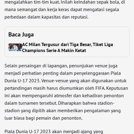
mengalahkan tim-tim kuat. Inilah keindahan sepak bola, di
mana semangat dan kerja keras dapat mengatasi segala
perbedaan dalam kapasitas dan reputasi.
Baca Juga
AC Milan Tergusur dari Tiga Besar, Tiket Liga
Champions Serie A Makin Ketat
Selain persaingan di lapangan, penunjukan venue juga
menjadi perhatian penting dalam penyelenggaraan Piala
Dunia U-17 2023. Venue-venue yang akan digunakan untuk
pertandingan masih harus diumumkan oleh FIFA. Keputusan
ini akan mempengaruhi atmosfer dan kehadiran penonton
dalam turnamen tersebut. Diharapkan bahwa stadion-
stadion yang dipilih akan memberikan pengalaman yang
luar biasa bagi pemain dan penonton.
Piala Dunia U-17 2023 akan menjadi ajang yang