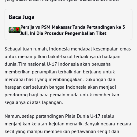
Baca Juga
Persija vs PSM Makassar Tunda Pertandingan ke 3
Juli, Ini Dia Prosedur Pengembalian Tiket
Sebagai tuan rumah, Indonesia mendapat kesempatan emas
untuk menampilkan bakat-bakat terbaiknya di hadapan
dunia. Tim nasional U-17 Indonesia akan berusaha
memberikan penampilan terbaik dan berjuang untuk
mencapai hasil yang membanggakan. Dukungan dan
harapan dari seluruh bangsa Indonesia akan menjadi
pendorong bagi para pemain muda untuk memberikan
segalanya di atas lapangan.
Namun, setiap pertandingan Piala Dunia U-17 selalu
menjanjikan kejutan-kejutan menarik. Banyak negara-negara
kecil yang mampu memberikan perlawanan sengit dan