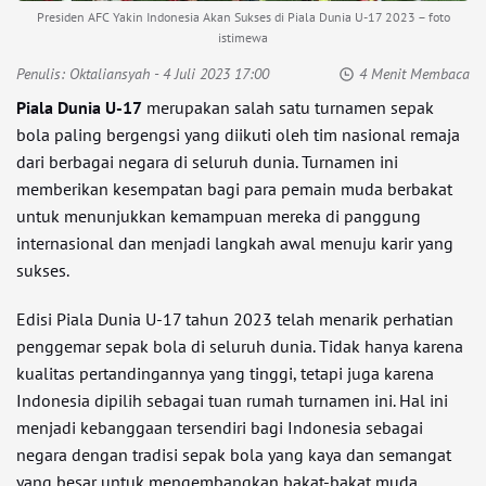
Presiden AFC Yakin Indonesia Akan Sukses di Piala Dunia U-17 2023 – foto
istimewa
Penulis:
Oktaliansyah
- 4 Juli 2023 17:00
4 Menit Membaca
Piala Dunia U-17
merupakan salah satu turnamen sepak
bola paling bergengsi yang diikuti oleh tim nasional remaja
dari berbagai negara di seluruh dunia. Turnamen ini
memberikan kesempatan bagi para pemain muda berbakat
untuk menunjukkan kemampuan mereka di panggung
internasional dan menjadi langkah awal menuju karir yang
sukses.
Edisi Piala Dunia U-17 tahun 2023 telah menarik perhatian
penggemar sepak bola di seluruh dunia. Tidak hanya karena
kualitas pertandingannya yang tinggi, tetapi juga karena
Indonesia dipilih sebagai tuan rumah turnamen ini. Hal ini
menjadi kebanggaan tersendiri bagi Indonesia sebagai
negara dengan tradisi sepak bola yang kaya dan semangat
yang besar untuk mengembangkan bakat-bakat muda.