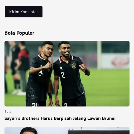
Bola Populer
Bola
Sayuri’s Brothers Harus Berpisah Jelang Lawan Brunei