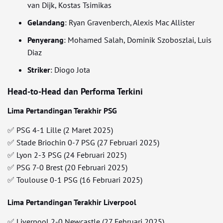
van Dijk, Kostas Tsimikas
Gelandang
: Ryan Gravenberch, Alexis Mac Allister
Penyerang
: Mohamed Salah, Dominik Szoboszlai, Luis
Diaz
Striker
: Diogo Jota
Head-to-Head dan Performa Terkini
Lima Pertandingan Terakhir PSG
✅ PSG 4-1 Lille (2 Maret 2025)
✅ Stade Briochin 0-7 PSG (27 Februari 2025)
✅ Lyon 2-3 PSG (24 Februari 2025)
✅ PSG 7-0 Brest (20 Februari 2025)
✅ Toulouse 0-1 PSG (16 Februari 2025)
Lima Pertandingan Terakhir Liverpool
✅ Liverpool 2-0 Newcastle (27 Februari 2025)