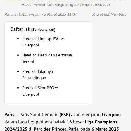
PSG vs Liverpool, Duel Sengit di Liga Champions 2024/2025
Penulis:
Oktaliansyah
- 5 Maret 2025 11:07
2 Menit Membaca
Daftar Isi:
[Sembunyikan]
Prediksi Line Up PSG vs
Liverpool
Head-to-Head dan Performa
Terkini
Prediksi Jalannya
Pertandingan
Prediksi Skor PSG vs
Liverpool
Paris –
Paris Saint-Germain (
PSG
) akan menjamu
Liverpool
dalam laga leg pertama babak 16 besar
Liga Champions
2024/2025
di
Parc des Princes, Paris
, pada
6 Maret 2025