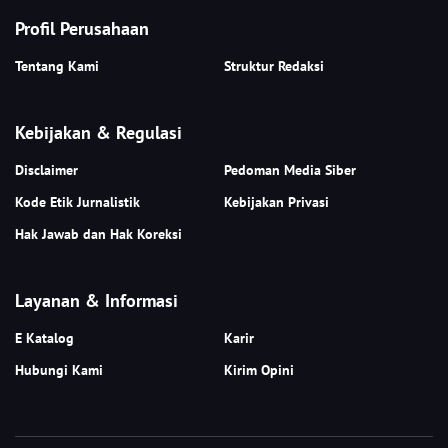
Profil Perusahaan
Tentang Kami
Struktur Redaksi
Kebijakan & Regulasi
Disclaimer
Pedoman Media Siber
Kode Etik Jurnalistik
Kebijakan Privasi
Hak Jawab dan Hak Koreksi
Layanan & Informasi
E Katalog
Karir
Hubungi Kami
Kirim Opini