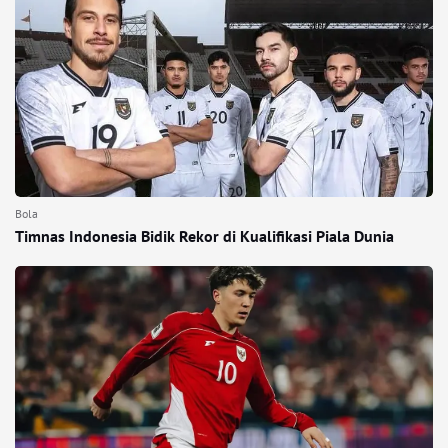
Bola
Timnas Indonesia Bidik Rekor di Kualifikasi Piala Dunia