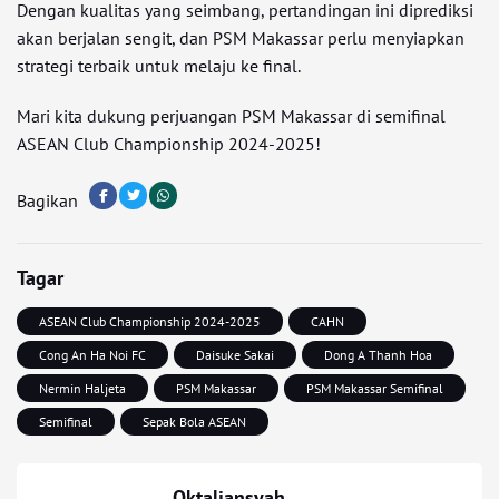
Dengan kualitas yang seimbang, pertandingan ini diprediksi
akan berjalan sengit, dan PSM Makassar perlu menyiapkan
strategi terbaik untuk melaju ke final.
Mari kita dukung perjuangan PSM Makassar di semifinal
ASEAN Club Championship 2024-2025!
Bagikan
Tagar
ASEAN Club Championship 2024-2025
CAHN
Cong An Ha Noi FC
Daisuke Sakai
Dong A Thanh Hoa
Nermin Haljeta
PSM Makassar
PSM Makassar Semifinal
Semifinal
Sepak Bola ASEAN
Oktaliansyah