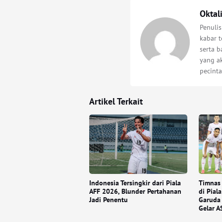
Oktal
Penuli
kabar t
serta 
yang a
pecinta
Artikel Terkait
Indonesia Tersingkir dari Piala
Timnas 
AFF 2026, Blunder Pertahanan
di Pial
Jadi Penentu
Garuda 
Gelar A