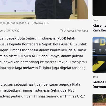
Bola
onan Khusus Kepada AFC – Foto Dok CNN
Klaseme
Raih K
er 2023 17:00
2 Menit Membaca
uan Sepak Bola Seluruh Indonesia (PSSI) telah
sus kepada Konfederasi Sepak Bola Asia (AFC) untuk
gan Timnas Indonesia dalam kualifikasi Piala Dunia
telah disetujui oleh AFC. Sebelumnya, dalam jadwal
dijadwalkan bertandang ke markas Irak lalu menjamu
nta agar laga melawan Filipina juga digelar tandang
Bola
Garuda 
disusun sebagai hasil dari benturan agenda Piala
Dortmu
 melibatkan Timnas Indonesia. Sehingga, PSSI
jadwal pertandingan Timnas senior dan Timnas U-17