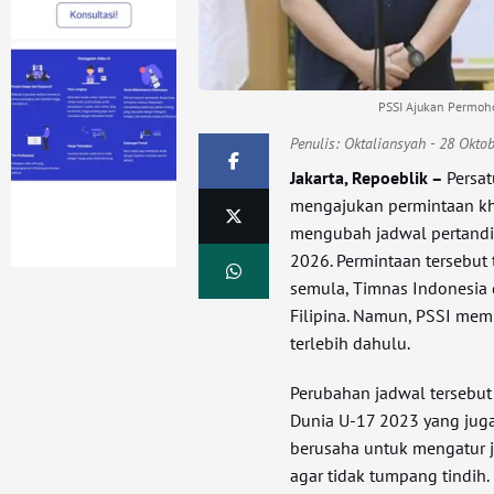
PSSI Ajukan Permoh
Penulis:
Oktaliansyah
- 28 Oktob
Jakarta, Repoeblik –
Persat
mengajukan permintaan khu
mengubah jadwal pertandin
2026. Permintaan tersebut 
semula, Timnas Indonesia 
Filipina. Namun, PSSI memi
terlebih dahulu.
Perubahan jadwal tersebut 
Dunia U-17 2023 yang juga
berusaha untuk mengatur 
agar tidak tumpang tindih.