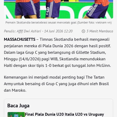
Pemain Skotlandia berselebrasi seusai mencetak goal (Sumber foto: vietnam vn)
Penulis:
Affif Dwi Ash'ari
- 14 Juni 2026 12:20
3 Menit Membaca
MASSACHUSETTS
– Timnas Skotlandia berhasil mengawali
perjalanan mereka di Piala Dunia 2026 dengan hasil positif.
Dalam laga Grup C yang berlangsung di
Gillette Stadium
,
Minggu (14/6/2026) pagi WIB, Skotlandia menundukkan
Haiti dengan skor tipis 1-0 berkat gol tunggal John McGinn.
Kemenangan ini menjadi modal penting bagi The Tartan
Army untuk bersaing di Grup C yang juga dihuni oleh
Brasil
dan
Maroko
.
Baca Juga
Final Piala Dunia U20 Italia U20 vs Uruguay