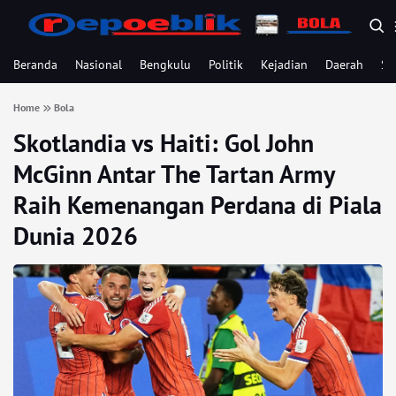
Beranda
Nasional
Bengkulu
Politik
Kejadian
Daerah
Se
Home
Bola
Skotlandia vs Haiti: Gol John
McGinn Antar The Tartan Army
Raih Kemenangan Perdana di Piala
Dunia 2026