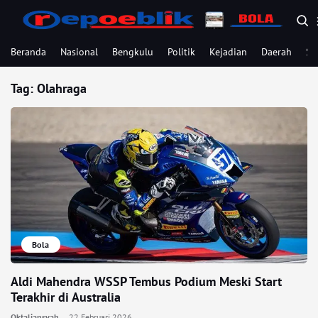
Beranda
Nasional
Bengkulu
Politik
Kejadian
Daerah
Se
Tag:
Olahraga
Bola
Aldi Mahendra WSSP Tembus Podium Meski Start
Terakhir di Australia
Oktaliansyah
22 Februari 2026