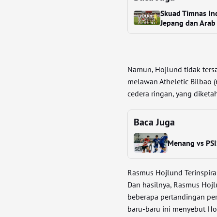
Skuad Timnas In
Jepang dan Arab
Namun, Hojlund tidak ters
melawan Atheletic Bilbao (
cedera ringan, yang diketa
Baca Juga
Menang vs PSI
Rasmus Hojlund Terinspiras
Dan hasilnya, Rasmus Hojl
beberapa pertandingan per
baru-baru ini menyebut Ho