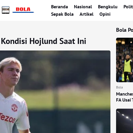
Beranda
Nasional
Bengkulu
Polit
Sepak Bola
Artikel
Opini
Bola P
ondisi Hojlund Saat Ini
Bola
Manchest
FA Usai