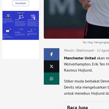
Ten Hag: Mengungkap 
Penulis:
Oktaliansyah
- 12 Agus
Manchester United
akan m
Wolverhampton. Erik Ten H
Rasmus Hojlund.
Stiker muda berbakat Denm
Devils rela mengeluarkan 
untuk menebus Hojlund dar
Baca Juga