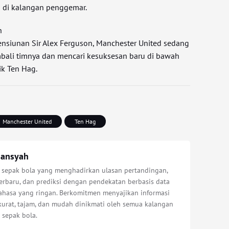
i di kalangan penggemar.
n
ensiunan Sir Alex Ferguson, Manchester United sedang
li timnya dan mencari kesuksesan baru di bawah
ik Ten Hag.
Manchester United
Ten Hag
iansyah
s sepak bola yang menghadirkan ulasan pertandingan,
erbaru, dan prediksi dengan pendekatan berbasis data
bahasa yang ringan. Berkomitmen menyajikan informasi
kurat, tajam, dan mudah dinikmati oleh semua kalangan
 sepak bola.