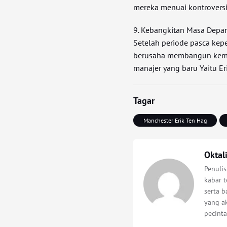
mereka menuai kontrovers
9. Kebangkitan Masa Depa
Setelah periode pasca kep
berusaha membangun kemba
manajer yang baru Yaitu Er
Tagar
Manchester Erik Ten Hag
Oktal
Penuli
kabar t
serta 
yang a
pecinta