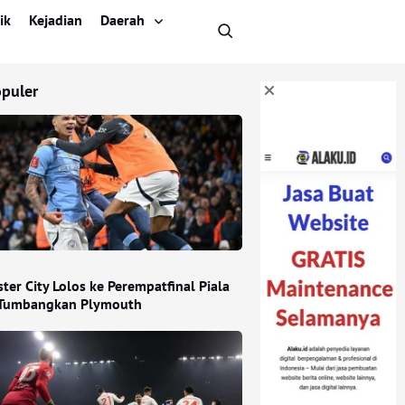
ik
Kejadian
Daerah
opuler
er City Lolos ke Perempatfinal Piala
 Tumbangkan Plymouth