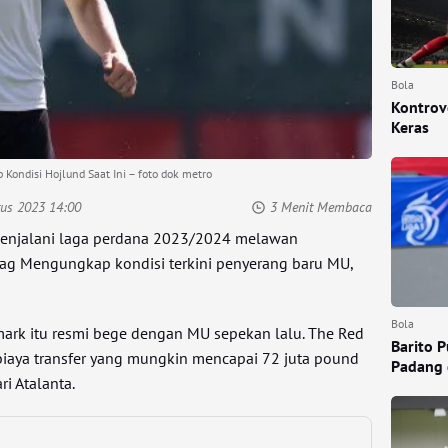
Bola
Kontrove
Keras
Kondisi Hojlund Saat Ini – foto dok metro
tus 2023 14:00
3 Menit Membaca
enjalani laga perdana 2023/2024 melawan
ag Mengungkap kondisi terkini penyerang baru MU,
Bola
ark itu resmi bege dengan MU sepekan lalu. The Red
Barito 
biaya transfer yang mungkin mencapai 72 juta pound
Padang 
i Atalanta.