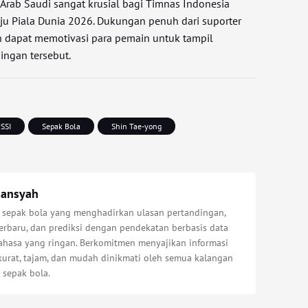
rab Saudi sangat krusial bagi Timnas Indonesia
u Piala Dunia 2026. Dukungan penuh dari suporter
 dapat memotivasi para pemain untuk tampil
ingan tersebut.
SSI
Sepak Bola
Shin Tae-yong
iansyah
s sepak bola yang menghadirkan ulasan pertandingan,
erbaru, dan prediksi dengan pendekatan berbasis data
bahasa yang ringan. Berkomitmen menyajikan informasi
kurat, tajam, dan mudah dinikmati oleh semua kalangan
 sepak bola.