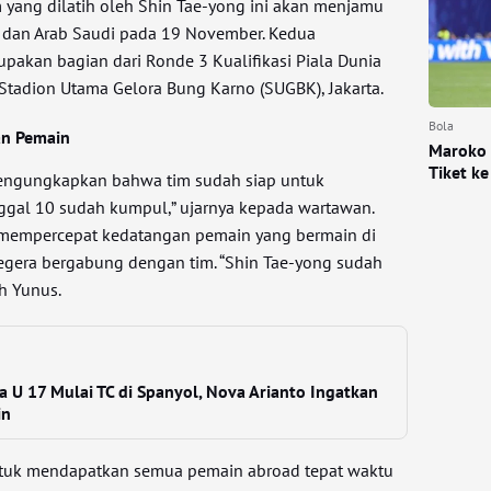
m yang dilatih oleh Shin Tae-yong ini akan menjamu
dan Arab Saudi pada 19 November. Kedua
pakan bagian dari Ronde 3 Kualifikasi Piala Dunia
 Stadion Utama Gelora Bung Karno (SUGBK), Jakarta.
Bola
an Pemain
Maroko 
Tiket k
engungkapkan bahwa tim sudah siap untuk
nggal 10 sudah kumpul,” ujarnya kepada wartawan.
 mempercepat kedatangan pemain yang bermain di
 segera bergabung dengan tim. “Shin Tae-yong sudah
h Yunus.
 U 17 Mulai TC di Spanyol, Nova Arianto Ingatkan
in
tuk mendapatkan semua pemain abroad tepat waktu