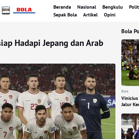
Beranda
Nasional
Bengkulu
Polit
Sepak Bola
Artikel
Opini
Bola P
siap Hadapi Jepang dan Arab
Bola
Vinicius
Jalur K