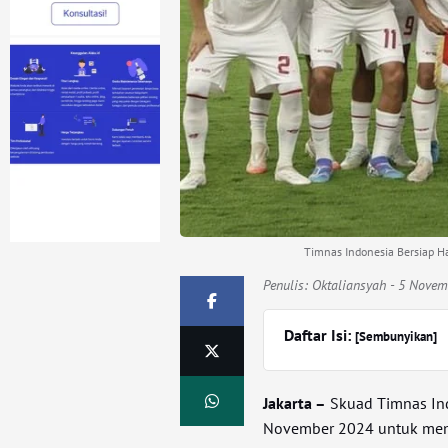
Timnas Indonesia Bersiap Ha
Penulis:
Oktaliansyah
- 5 Novem
Daftar Isi:
[Sembunyikan]
Jakarta –
Skuad Timnas Ind
November 2024 untuk mem