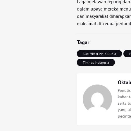
Laga melawan Jepang dan A
dalam upaya mereka menuj
dan masyarakat diharapkan
maksimal di kedua pertand
Tagar
Kualifikasi Piala Dunia
P
Timnas Indonesia
Oktal
Penuli
kabar t
serta 
yang a
pecinta