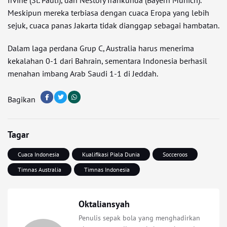
Irvine (St. Pauli), dan Nestory Irankunda (Bayern Munich).
Meskipun mereka terbiasa dengan cuaca Eropa yang lebih
sejuk, cuaca panas Jakarta tidak dianggap sebagai hambatan.
Dalam laga perdana Grup C, Australia harus menerima
kekalahan 0-1 dari Bahrain, sementara Indonesia berhasil
menahan imbang Arab Saudi 1-1 di Jeddah.
Bagikan
Tagar
Cuaca Indonesia
Kualifikasi Piala Dunia
Socceroos
Timnas Australia
Timnas Indonesia
Oktaliansyah
Penulis sepak bola yang menghadirkan