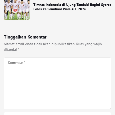
Timnas Indonesia di Ujung Tanduk! Begini Syarat
Lolos ke Semifinal Piala AFF 2026
Tinggalkan Komentar
Alamat email Anda tidak akan dipublikasikan.
Ruas yang wajib
ditandai
*