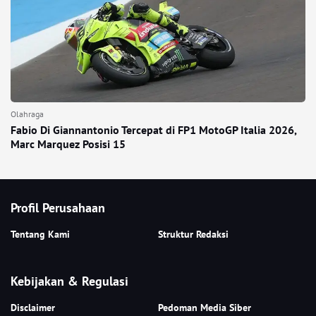
Olahraga
Fabio Di Giannantonio Tercepat di FP1 MotoGP Italia 2026,
Marc Marquez Posisi 15
Profil Perusahaan
Tentang Kami
Struktur Redaksi
Kebijakan & Regulasi
Disclaimer
Pedoman Media Siber