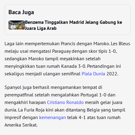
Baca Juga
Benzema Tinggalkan Madrid Jelang Gabung ke
Juara Liga Arab
Laga lain mempertemukan Prancis dengan Maroko. Les Bleus
melaju usai mengatasi Paraguay dengan skor tipis 1-0,
sedangkan Maroko tampil meyakinkan setelah
menyingkirkan tuan rumah Kanada 3-0. Pertandingan ini
sekaligus menjadi ulangan semifinal
Piala Dunia
2022.
Spanyol juga berhasil mengamankan tempat di
perempatfinal setelah mengalahkan Portugal 1-0 dan
mengakhiri harapan
Cristiano Ronaldo
meraih gelar juara
dunia. La Furia Roja kini akan ditantang Belgia yang tampil
impresif dengan
kemenangan
telak 4-1 atas tuan rumah
Amerika Serikat.