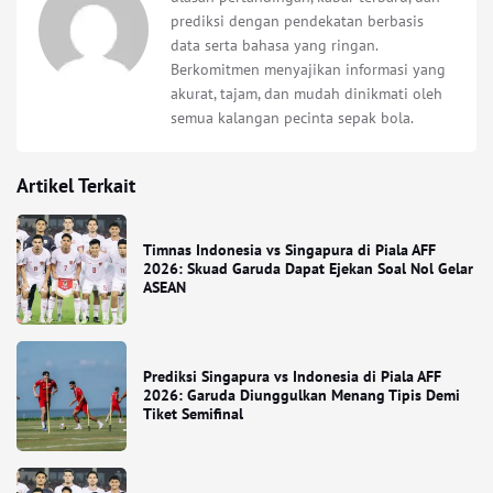
prediksi dengan pendekatan berbasis
data serta bahasa yang ringan.
Berkomitmen menyajikan informasi yang
akurat, tajam, dan mudah dinikmati oleh
semua kalangan pecinta sepak bola.
Artikel Terkait
Timnas Indonesia vs Singapura di Piala AFF
2026: Skuad Garuda Dapat Ejekan Soal Nol Gelar
ASEAN
Prediksi Singapura vs Indonesia di Piala AFF
2026: Garuda Diunggulkan Menang Tipis Demi
Tiket Semifinal