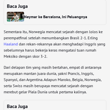
Baca Juga
Neymar ke Barcelona, Ini Peluangnya
Sementara itu, Norwegia mencatat sejarah dengan lolos ke
perempatfinal setelah menumbangkan Brasil 2-1. Erling
Haaland
dan rekan-rekannya akan menghadapi Inggris yang
sebelumnya harus bekerja keras mengatasi tuan rumah
Meksiko dengan skor 3-2.
Dari delapan tim yang masih bertahan, empat di antaranya
merupakan mantan juara dunia, yakni Prancis, Inggris,
Spanyol, dan Argentina. Adapun Maroko, Belgia, Norwegia,
serta Swiss masih berupaya mencatat sejarah dengan
merebut gelar Piala Dunia untuk pertama kalinya.
Baca Juga