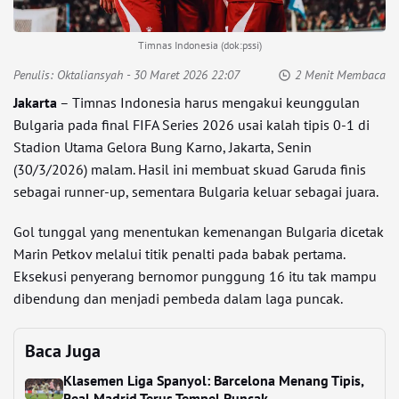
Timnas Indonesia (dok:pssi)
Penulis:
Oktaliansyah
- 30 Maret 2026 22:07
2 Menit Membaca
Jakarta
– Timnas Indonesia harus mengakui keunggulan
Bulgaria pada final FIFA Series 2026 usai kalah tipis 0-1 di
Stadion Utama Gelora Bung Karno, Jakarta, Senin
(30/3/2026) malam. Hasil ini membuat skuad Garuda finis
sebagai runner-up, sementara Bulgaria keluar sebagai juara.
Gol tunggal yang menentukan kemenangan Bulgaria dicetak
Marin Petkov melalui titik penalti pada babak pertama.
Eksekusi penyerang bernomor punggung 16 itu tak mampu
dibendung dan menjadi pembeda dalam laga puncak.
Baca Juga
Klasemen Liga Spanyol: Barcelona Menang Tipis,
Real Madrid Terus Tempel Puncak