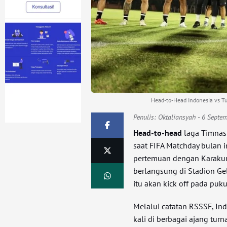
Head-to-Head Indonesia vs T
Penulis:
Oktaliansyah
- 6 Septe
Head-to-head
laga Timnas
saat FIFA Matchday bulan i
pertemuan dengan Karakum
berlangsung di Stadion Ge
itu akan kick off pada puk
Melalui catatan RSSSF, In
kali di berbagai ajang tu