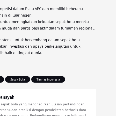
mpetisi dalam Piala AFC dan memiliki beberapa
in di luar negeri.
s untuk meningkatkan kekuatan sepak bola mereka
muda dan partisipasi aktif dalam turnamen regional.
 potensi untuk berkembang dalam sepak bola
rlukan investasi dan upaya berkelanjutan untuk
h baik di tingkat dunia.
Sepak Bola
Timnas Indonesia
iansyah
s sepak bola yang menghadirkan ulasan pertandingan,
erbaru, dan prediksi dengan pendekatan berbasis data
bahasa yang ringan. Berkomitmen menyajikan informasi