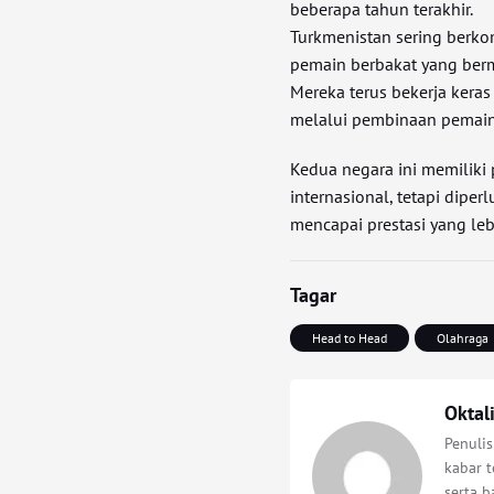
beberapa tahun terakhir.
Turkmenistan sering berko
pemain berbakat yang berma
Mereka terus bekerja kera
melalui pembinaan pemain 
Kedua negara ini memiliki
internasional, tetapi dipe
mencapai prestasi yang lebi
Tagar
Head to Head
Olahraga
Oktal
Penuli
kabar t
serta 