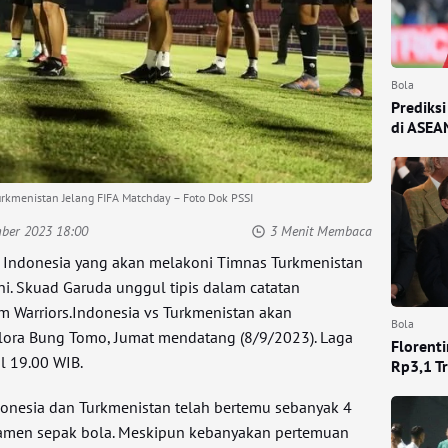
Bola
Prediksi
di ASEA
urkmenistan Jelang FIFA Matchday – Foto Dok PSSI
mber 2023 18:00
3 Menit Membaca
 Indonesia yang akan melakoni Timnas Turkmenistan
ni. Skuad Garuda unggul tipis dalam catatan
 Warriors.Indonesia vs Turkmenistan akan
Bola
lora Bung Tomo, Jumat mendatang (8/9/2023). Laga
Florenti
ul 19.00 WIB.
Rp3,1 Tr
donesia dan Turkmenistan telah bertemu sebanyak 4
rnamen sepak bola. Meskipun kebanyakan pertemuan