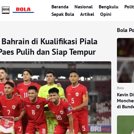
Beranda
Nasional
Bengkulu
Polit
Sepak Bola
Artikel
Opini
Bola P
Bahrain di Kualifikasi Piala
Paes Pulih dan Siap Tempur
Bola
Kevin D
Monchen
di Bund