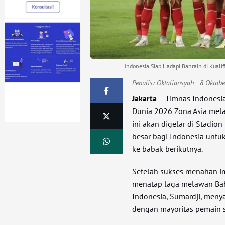
Indonesia Siap Hadapi Bahrain di Kuali
Penulis:
Oktaliansyah
- 8 Oktobe
Jakarta
– Timnas Indonesia 
Dunia 2026 Zona Asia mel
ini akan digelar di Stadio
besar bagi Indonesia unt
ke babak berikutnya.
Setelah sukses menahan im
menatap laga melawan Bah
Indonesia, Sumardji, meny
dengan mayoritas pemain s