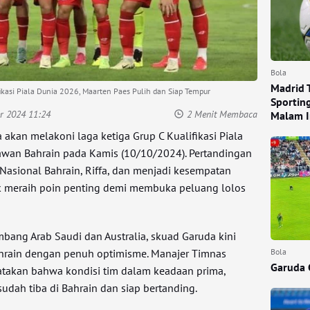
Bola
Madrid 
fikasi Piala Dunia 2026, Maarten Paes Pulih dan Siap Tempur
Sportin
r 2024 11:24
2 Menit Membaca
Malam I
akan melakoni laga ketiga Grup C Kualifikasi Piala
awan Bahrain pada Kamis (10/10/2024). Pertandingan
n Nasional Bahrain, Riffa, dan menjadi kesempatan
uk meraih poin penting demi membuka peluang lolos
bang Arab Saudi dan Australia, skuad Garuda kini
rain dengan penuh optimisme. Manajer Timnas
Bola
Garuda 
atakan bahwa kondisi tim dalam keadaan prima,
udah tiba di Bahrain dan siap bertanding.