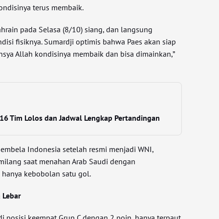
ndisinya terus membaik.
ahrain pada Selasa (8/10) siang, dan langsung
isi fisiknya. Sumardji optimis bahwa Paes akan siap
Insya Allah kondisinya membaik dan bisa dimainkan,”
 16 Tim Lolos dan Jadwal Lengkap Pertandingan
 membela Indonesia setelah resmi menjadi WNI,
ilang saat menahan Arab Saudi dengan
 hanya kebobolan satu gol.
 Lebar
 di posisi keempat Grup C dengan 2 poin, hanya terpaut