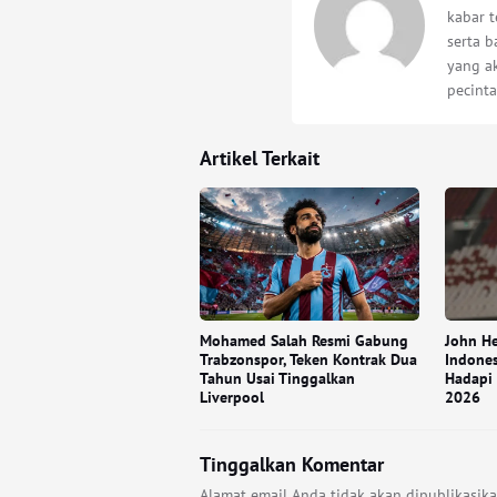
kabar t
serta 
yang a
pecinta
Artikel Terkait
Mohamed Salah Resmi Gabung
John H
Trabzonspor, Teken Kontrak Dua
Indones
Tahun Usai Tinggalkan
Hadapi 
Liverpool
2026
Tinggalkan Komentar
Alamat email Anda tidak akan dipublikasika