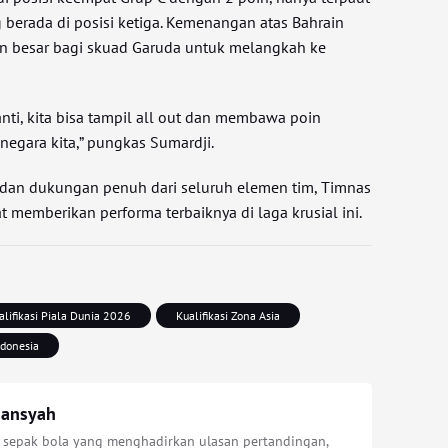
g berada di posisi ketiga. Kemenangan atas Bahrain
 besar bagi skuad Garuda untuk melangkah ke
nti, kita bisa tampil all out dan membawa poin
negara kita,” pungkas Sumardji.
dan dukungan penuh dari seluruh elemen tim, Timnas
 memberikan performa terbaiknya di laga krusial ini.
alifikasi Piala Dunia 2026
Kualifikasi Zona Asia
donesia
iansyah
s sepak bola yang menghadirkan ulasan pertandingan,