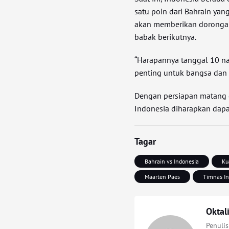
satu poin dari Bahrain yan
akan memberikan dorongan
babak berikutnya.
“Harapannya tanggal 10 na
penting untuk bangsa dan 
Dengan persiapan matang 
Indonesia diharapkan dapat
Tagar
Bahrain vs Indonesia
Ku
Maarten Paes
Timnas In
Oktal
Penuli