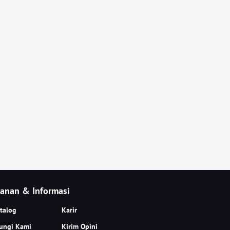
anan & Informasi
talog
Karir
ungi Kami
Kirim Opini