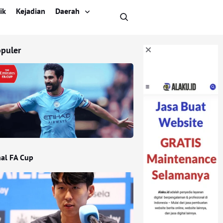
ik
Kejadian
Daerah
opuler
nal FA Cup