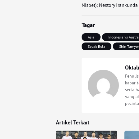
Nisbet); Nestory Irankunda
Tagar
Asia
Indonesia vs Austra
Sepak Bola
Shin Tae-yo
Oktal
Penuli
kabar t
serta 
yang a
pecinta
Artikel Terkait