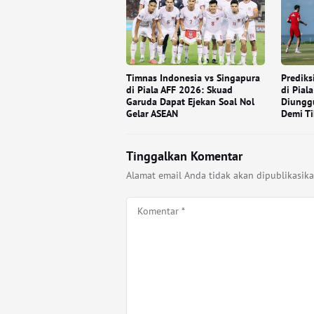
Timnas Indonesia vs Singapura
Prediks
di Piala AFF 2026: Skuad
di Pial
Garuda Dapat Ejekan Soal Nol
Diungg
Gelar ASEAN
Demi Ti
Tinggalkan Komentar
Alamat email Anda tidak akan dipublikasika