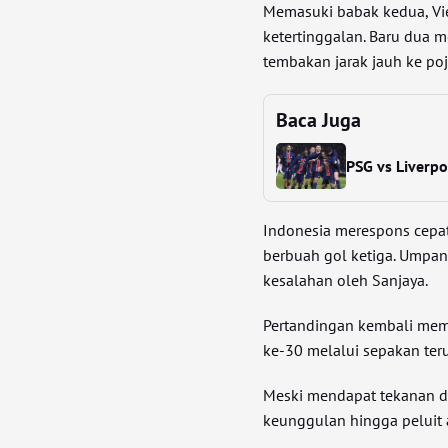
Memasuki babak kedua, V
ketertinggalan. Baru dua m
tembakan jarak jauh ke po
Baca Juga
PSG vs Liverp
Indonesia merespons cepat
berbuah gol ketiga. Umpa
kesalahan oleh Sanjaya.
Pertandingan kembali mem
ke-30 melalui sepakan teru
Meski mendapat tekanan d
keunggulan hingga peluit a