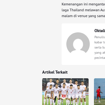
Kemenangan ini mengantar
laga Thailand melawan Aus
malam di venue yang sama
Oktal
Penuli
kabar t
serta 
yang a
pecinta
Artikel Terkait