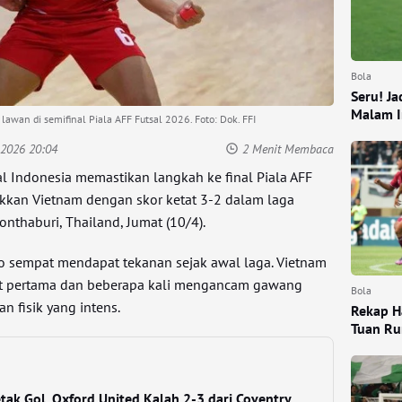
Bola
Seru! J
Malam I
awan di semifinal Piala AFF Futsal 2026. Foto: Dok. FFI
 2026 20:04
2 Menit Membaca
l Indonesia memastikan langkah ke final Piala AFF
kkan Vietnam dengan skor ketat 3-2 dalam laga
onthaburi, Thailand, Jumat (10/4).
o sempat mendapat tekanan sejak awal laga. Vietnam
nit pertama dan beberapa kali mengancam gawang
Bola
n fisik yang intens.
Rekap H
Tuan R
ak Gol, Oxford United Kalah 2-3 dari Coventry