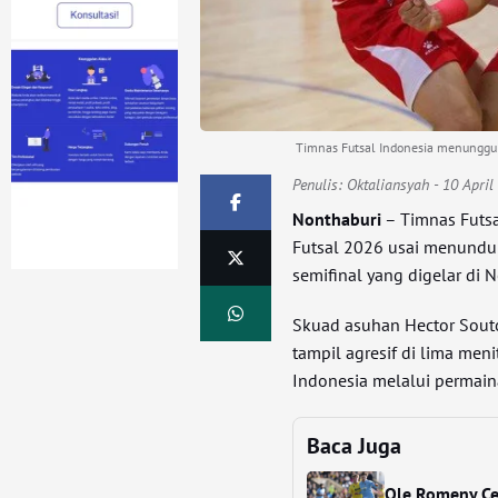
Timnas Futsal Indonesia menunggu l
Penulis:
Oktaliansyah
- 10 April
Nonthaburi
– Timnas Futsa
Futsal 2026 usai menundu
semifinal yang digelar di N
Skuad asuhan Hector Sout
tampil agresif di lima me
Indonesia melalui permaina
Baca Juga
Ole Romeny Cet