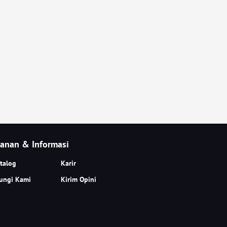
anan & Informasi
talog
Karir
ungi Kami
Kirim Opini