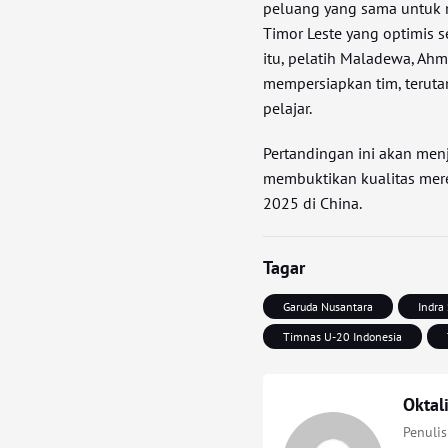
peluang yang sama untuk 
Timor Leste yang optimis se
itu, pelatih Maladewa, Ah
mempersiapkan tim, terut
pelajar.
Pertandingan ini akan men
membuktikan kualitas mer
2025 di China.
Tagar
Garuda Nusantara
Indra 
Timnas U-20 Indonesia
Oktal
Penuli