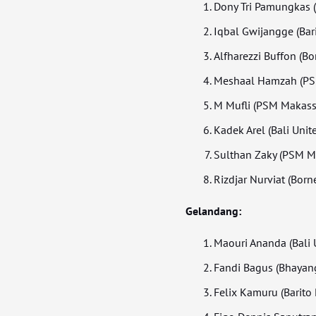
Dony Tri Pamungkas (P
Iqbal Gwijangge (Bari
Alfharezzi Buffon (B
Meshaal Hamzah (PS
M Mufli (PSM Makass
Kadek Arel (Bali Unit
Sulthan Zaky (PSM M
Rizdjar Nurviat (Bor
Gelandang:
Maouri Ananda (Bali 
Fandi Bagus (Bhayan
Felix Kamuru (Barito 