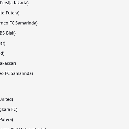
ersija Jakarta)
to Putera)
orneo FC Samarinda)
BS Biak)
ar)
ed)
akassar)
neo FC Samarinda)
United)
gkara FC)
Putera)