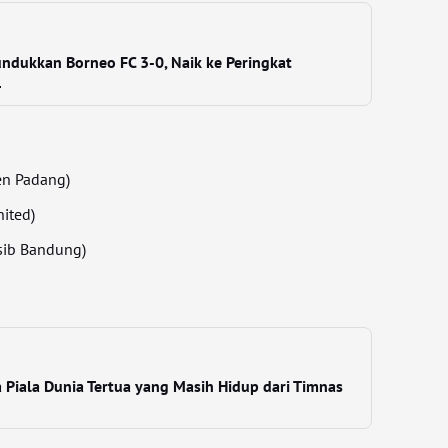
undukkan Borneo FC 3-0, Naik ke Peringkat
1
men Padang)
nited)
sib Bandung)
a Piala Dunia Tertua yang Masih Hidup dari Timnas