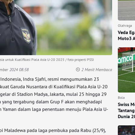
Olahraga
Veda Ega
Moto3 
 untuk Kualifikasi Piala Asia U-20 2025 / foto properti PSSI
ember 2024 08:58
2 Menit Membaca
 Indonesia, Indra Sjafri, resmi mengumumkan 23
at Garuda Nusantara di Kualifikasi Piala Asia U-20
gelar di Stadion Madya, Jakarta, mulai 25 hingga 29
Bola
a yang tergabung dalam Grup F akan menghadapi
Swiss M
n Yaman dalam laga penentuan menuju Piala Asia U-
Tantang
Dunia 2
i Maladewa pada laga pembuka pada Rabu (25/9),