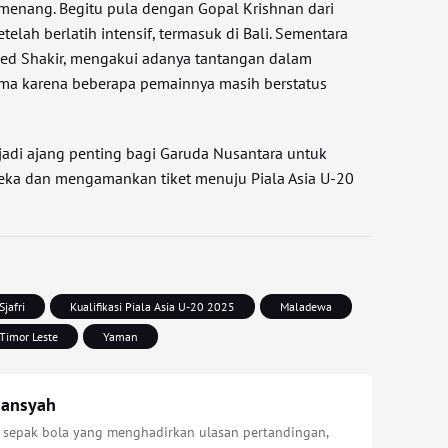
menang. Begitu pula dengan Gopal Krishnan dari
telah berlatih intensif, termasuk di Bali. Sementara
med Shakir, mengakui adanya tantangan dalam
ama karena beberapa pemainnya masih berstatus
jadi ajang penting bagi Garuda Nusantara untuk
eka dan mengamankan tiket menuju Piala Asia U-20
Sjafri
Kualifikasi Piala Asia U-20 2025
Maladewa
Timor Leste
Yaman
iansyah
s sepak bola yang menghadirkan ulasan pertandingan,