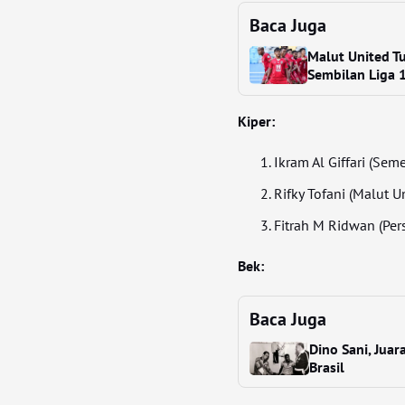
Baca Juga
Malut United T
Sembilan Liga 
Kiper:
Ikram Al Giffari (Se
Rifky Tofani (Malut U
Fitrah M Ridwan (Per
Bek:
Baca Juga
Dino Sani, Juar
Brasil