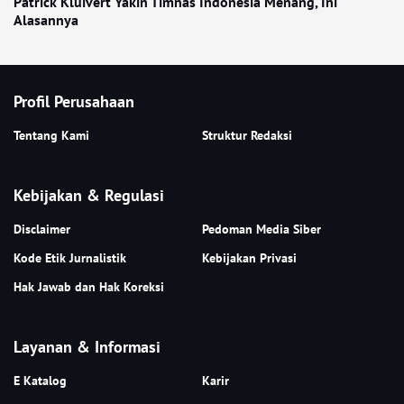
Patrick Kluivert Yakin Timnas Indonesia Menang, Ini
Alasannya
Profil Perusahaan
Tentang Kami
Struktur Redaksi
Kebijakan & Regulasi
Disclaimer
Pedoman Media Siber
Kode Etik Jurnalistik
Kebijakan Privasi
Hak Jawab dan Hak Koreksi
Layanan & Informasi
E Katalog
Karir