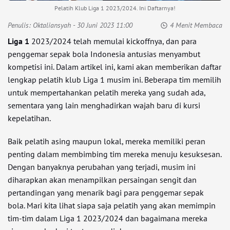
Pelatih Klub Liga 1 2023/2024. Ini Daftarnya!
Penulis:
Oktaliansyah
- 30 Juni 2023 11:00
4 Menit Membaca
Liga 1
2023/2024 telah memulai kickoffnya, dan para
penggemar sepak bola Indonesia antusias menyambut
kompetisi ini. Dalam artikel ini, kami akan memberikan daftar
lengkap pelatih klub Liga 1 musim ini. Beberapa tim memilih
untuk mempertahankan pelatih mereka yang sudah ada,
sementara yang lain menghadirkan wajah baru di kursi
kepelatihan.
Baik pelatih asing maupun lokal, mereka memiliki peran
penting dalam membimbing tim mereka menuju kesuksesan.
Dengan banyaknya perubahan yang terjadi, musim ini
diharapkan akan menampilkan persaingan sengit dan
pertandingan yang menarik bagi para penggemar sepak
bola. Mari kita lihat siapa saja pelatih yang akan memimpin
tim-tim dalam Liga 1 2023/2024 dan bagaimana mereka