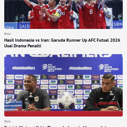
Bola
Hasil Indonesia vs Iran: Garuda Runner Up AFC Futsal 2026
Usai Drama Penalti
Bola