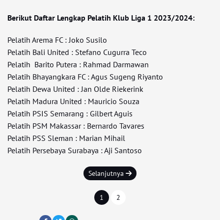
Berikut Daftar Lengkap Pelatih Klub Liga 1 2023/2024:
Pelatih Arema FC : Joko Susilo
Pelatih Bali United : Stefano Cugurra Teco
Pelatih Barito Putera : Rahmad Darmawan
Pelatih Bhayangkara FC : Agus Sugeng Riyanto
Pelatih Dewa United : Jan Olde Riekerink
Pelatih Madura United : Mauricio Souza
Pelatih PSIS Semarang : Gilbert Aguis
Pelatih PSM Makassar : Bernardo Tavares
Pelatih PSS Sleman : Marian Mihail
Pelatih Persebaya Surabaya : Aji Santoso
Selanjutnya
1
2