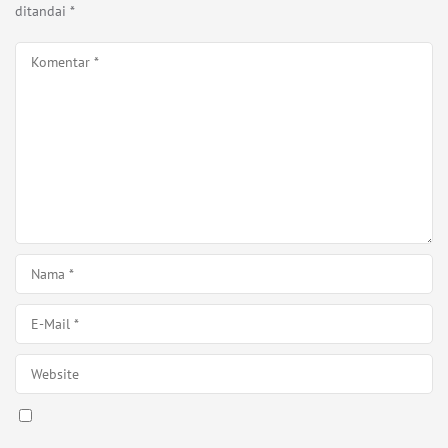
ditandai
*