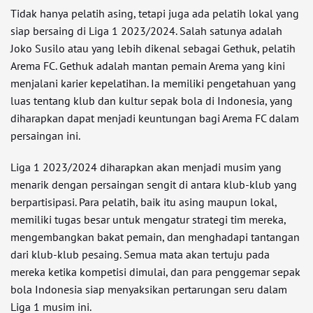
Tidak hanya pelatih asing, tetapi juga ada pelatih lokal yang
siap bersaing di Liga 1 2023/2024. Salah satunya adalah
Joko Susilo atau yang lebih dikenal sebagai Gethuk, pelatih
Arema FC. Gethuk adalah mantan pemain Arema yang kini
menjalani karier kepelatihan. Ia memiliki pengetahuan yang
luas tentang klub dan kultur sepak bola di Indonesia, yang
diharapkan dapat menjadi keuntungan bagi Arema FC dalam
persaingan ini.
Liga 1 2023/2024 diharapkan akan menjadi musim yang
menarik dengan persaingan sengit di antara klub-klub yang
berpartisipasi. Para pelatih, baik itu asing maupun lokal,
memiliki tugas besar untuk mengatur strategi tim mereka,
mengembangkan bakat pemain, dan menghadapi tantangan
dari klub-klub pesaing. Semua mata akan tertuju pada
mereka ketika kompetisi dimulai, dan para penggemar sepak
bola Indonesia siap menyaksikan pertarungan seru dalam
Liga 1 musim ini.