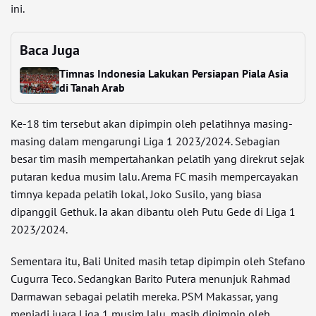
ini.
Baca Juga
Timnas Indonesia Lakukan Persiapan Piala Asia
di Tanah Arab
Ke-18 tim tersebut akan dipimpin oleh pelatihnya masing-
masing dalam mengarungi Liga 1 2023/2024. Sebagian
besar tim masih mempertahankan pelatih yang direkrut sejak
putaran kedua musim lalu. Arema FC masih mempercayakan
timnya kepada pelatih lokal, Joko Susilo, yang biasa
dipanggil Gethuk. Ia akan dibantu oleh Putu Gede di Liga 1
2023/2024.
Sementara itu, Bali United masih tetap dipimpin oleh Stefano
Cugurra Teco. Sedangkan Barito Putera menunjuk Rahmad
Darmawan sebagai pelatih mereka. PSM Makassar, yang
menjadi juara Liga 1 musim lalu, masih dipimpin oleh