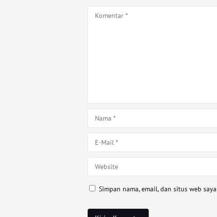
Simpan nama, email, dan situs web say