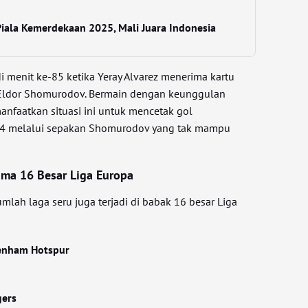
Piala Kemerdekaan 2025, Mali Juara Indonesia
di menit ke-85 ketika Yeray Alvarez menerima kartu
Eldor Shomurodov. Bermain dengan keunggulan
faatkan situasi ini untuk mencetak gol
94 melalui sepakan Shomurodov yang tak mampu
ama 16 Besar Liga Europa
umlah laga seru juga terjadi di babak 16 besar Liga
tenham Hotspur
gers