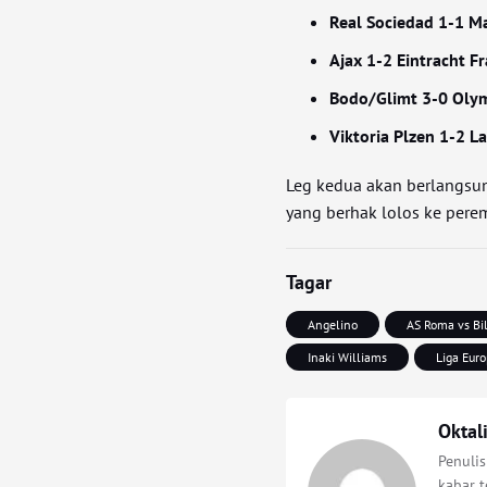
Real Sociedad 1-1 M
Ajax 1-2 Eintracht F
Bodo/Glimt 3-0 Oly
Viktoria Plzen 1-2 La
Leg kedua akan berlangsu
yang berhak lolos ke perem
Tagar
Angelino
AS Roma vs Bi
Inaki Williams
Liga Eur
Oktal
Penuli
kabar t