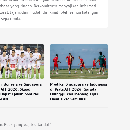
bahasa yang ringan. Berkomitmen menyajikan informasi
kurat, tajam, dan mudah dinikmati oleh semua kalangan
 sepak bola.
Indonesia vs Singapura
Prediksi Singapura vs Indonesia
a AFF 2026: Skuad
di Piala AFF 2026: Garuda
Dapat Ejekan Soal Nol
Diunggulkan Menang Tipis
SEAN
Demi Tiket Semifinal
n.
Ruas yang wajib ditandai
*