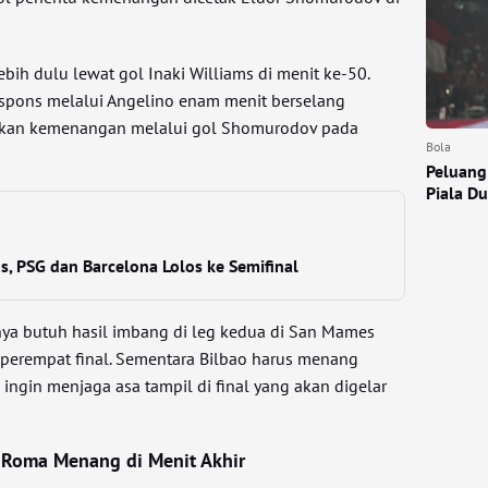
ih dulu lewat gol Inaki Williams di menit ke-50.
pons melalui Angelino enam menit berselang
ikan kemenangan melalui gol Shomurodov pada
Bola
Peluang
Piala D
, PSG dan Barcelona Lolos ke Semifinal
nya butuh hasil imbang di leg kedua di San Mames
 perempat final. Sementara Bilbao harus menang
 ingin menjaga asa tampil di final yang akan digelar
 Roma Menang di Menit Akhir