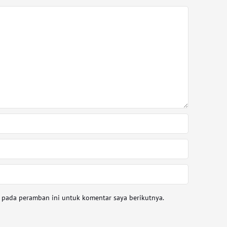
a pada peramban ini untuk komentar saya berikutnya.