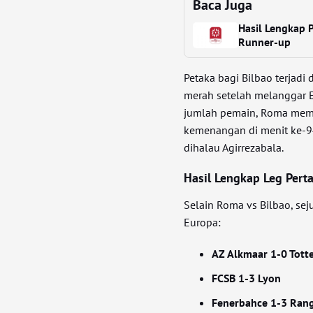
Baca Juga
Hasil Lengkap 
Runner-up
Petaka bagi Bilbao terjadi 
merah setelah melanggar 
jumlah pemain, Roma meman
kemenangan di menit ke-
dihalau Agirrezabala.
Hasil Lengkap Leg Pert
Selain Roma vs Bilbao, sej
Europa:
AZ Alkmaar 1-0 Tot
FCSB 1-3 Lyon
Fenerbahce 1-3 Ran