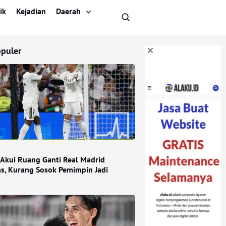
ik
Kejadian
Daerah
opuler
s Akui Ruang Ganti Real Madrid
, Kurang Sosok Pemimpin Jadi