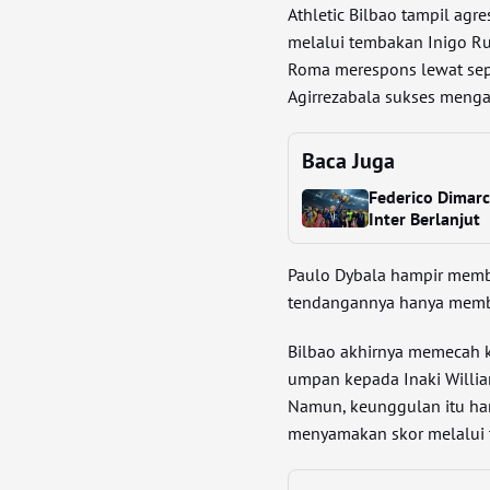
Athletic Bilbao tampil ag
melalui tembakan Inigo Rui
Roma merespons lewat sep
Agirrezabala sukses men
Baca Juga
Federico Dimarc
Inter Berlanjut
Paulo Dybala hampir memb
tendangannya hanya membe
Bilbao akhirnya memecah k
umpan kepada Inaki Willi
Namun, keunggulan itu ha
menyamakan skor melalui t