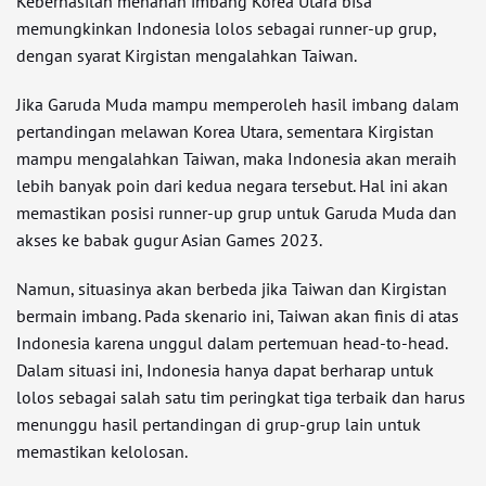
Keberhasilan menahan imbang Korea Utara bisa
memungkinkan Indonesia lolos sebagai runner-up grup,
dengan syarat Kirgistan mengalahkan Taiwan.
Jika Garuda Muda mampu memperoleh hasil imbang dalam
pertandingan melawan Korea Utara, sementara Kirgistan
mampu mengalahkan Taiwan, maka Indonesia akan meraih
lebih banyak poin dari kedua negara tersebut. Hal ini akan
memastikan posisi runner-up grup untuk Garuda Muda dan
akses ke babak gugur Asian Games 2023.
Namun, situasinya akan berbeda jika Taiwan dan Kirgistan
bermain imbang. Pada skenario ini, Taiwan akan finis di atas
Indonesia karena unggul dalam pertemuan head-to-head.
Dalam situasi ini, Indonesia hanya dapat berharap untuk
lolos sebagai salah satu tim peringkat tiga terbaik dan harus
menunggu hasil pertandingan di grup-grup lain untuk
memastikan kelolosan.