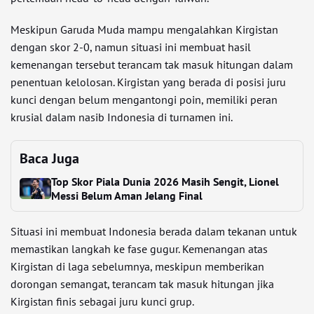
Meskipun Garuda Muda mampu mengalahkan Kirgistan
dengan skor 2-0, namun situasi ini membuat hasil
kemenangan tersebut terancam tak masuk hitungan dalam
penentuan kelolosan. Kirgistan yang berada di posisi juru
kunci dengan belum mengantongi poin, memiliki peran
krusial dalam nasib Indonesia di turnamen ini.
Baca Juga
Top Skor Piala Dunia 2026 Masih Sengit, Lionel
Messi Belum Aman Jelang Final
Situasi ini membuat Indonesia berada dalam tekanan untuk
memastikan langkah ke fase gugur. Kemenangan atas
Kirgistan di laga sebelumnya, meskipun memberikan
dorongan semangat, terancam tak masuk hitungan jika
Kirgistan finis sebagai juru kunci grup.