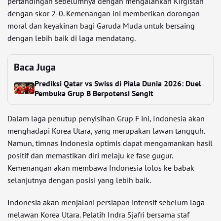
pertandingan sebelumnya dengan mengalahkan Kirgistan
dengan skor 2-0. Kemenangan ini memberikan dorongan
moral dan keyakinan bagi Garuda Muda untuk bersaing
dengan lebih baik di laga mendatang.
Baca Juga
Prediksi Qatar vs Swiss di Piala Dunia 2026: Duel
Pembuka Grup B Berpotensi Sengit
Dalam laga penutup penyisihan Grup F ini, Indonesia akan
menghadapi Korea Utara, yang merupakan lawan tangguh.
Namun, timnas Indonesia optimis dapat mengamankan hasil
positif dan memastikan diri melaju ke fase gugur.
Kemenangan akan membawa Indonesia lolos ke babak
selanjutnya dengan posisi yang lebih baik.
Indonesia akan menjalani persiapan intensif sebelum laga
melawan Korea Utara. Pelatih Indra Sjafri bersama staf