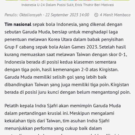
Indonesia U-24 Dalam Posisi Sulit, Erick Thohir Beri Motivasi
Penulis:
Oktaliansyah
- 22 September 2023 14:00
4 Menit Membaca
Tim nasional
sepak bola Indonesia, yang dikenal dengan
sebutan Garuda Muda, bersiap untuk menghadapi laga
penentuan melawan Korea Utara dalam babak penyisihan
Grup F cabang sepak bola Asian Games 2023. Setelah hasil
kurang memuaskan saat melawan Taiwan dengan skor 0-1,
Indonesia berada di posisi kedua klasemen sementara
dengan tiga poin, hasil kemenangan 2-0 atas Kirgistan.
Garuda Muda memiliki selisih gol yang lebih baik
dibandingkan Taiwan yang juga memiliki tiga poin. Kirgistan
berada di posisi juru kunci dengan belum mengantongi poin.
Pelatih kepala Indra Sjafri akan memimpin Garuda Muda
dalam pertandingan krusial ini. Meskipun mengalami
kekalahan tipis dari Taiwan, tim asuhan Indra Sjafri
menunjukkan performa yang cukup baik dalam