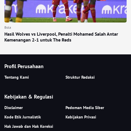
Bola
Hasil Wolves vs Liverpool, Penalti Mohamed Salah Antar
Kemenangan 2-1 untuk The Reds
Profil Perusahaan
Tentang Kami
Struktur Redaksi
Kebijakan & Regulasi
Disclaimer
Pedoman Media Siber
Kode Etik Jurnalistik
Kebijakan Privasi
Hak Jawab dan Hak Koreksi