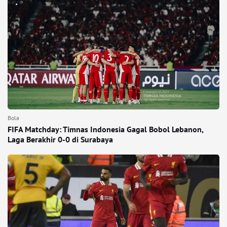
Bola
FIFA Matchday: Timnas Indonesia Gagal Bobol Lebanon,
Laga Berakhir 0-0 di Surabaya