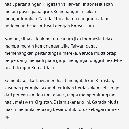
hasil pertandingan Kirgistan vs Taiwan, Indonesia akan
meraih posisi juara grup. Kemenangan ini akan
menguntungkan Garuda Muda karena unggul dalam
pertemuan head-to-head dengan Korea Utara.
Namun, situasi tidak melulu suram jika Indonesia tidak
mampu meraih kemenangan. Jika Taiwan gagal
memenangkan pertandingan mereka, Garuda Muda tetap
berpeluang menjadi juara grup, mengingat unggul head-to-
head dengan Korea Utara.
Sementara, jika Taiwan berhasil mengalahkan Kirgistan,
susunan peringkat akan ditentukan berdasarkan selisih gol
dari pertemuan tiga tim teratas, tanpa memperhitungkan
hasil melawan Kirgistan. Dalam skenario ini, Garuda Muda
masih memiliki peluang besar untuk lolos sebagai runner-
up.