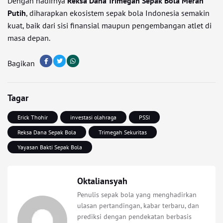
Dengan hadirnya
Reksa Dana Trimegah Sepak Bola Merah
Putih
, diharapkan ekosistem sepak bola Indonesia semakin
kuat, baik dari sisi finansial maupun pengembangan atlet di
masa depan.
Bagikan
Tagar
Erick Thohir
investasi olahraga
PSSI
Reksa Dana Sepak Bola
Trimegah Sekuritas
Yayasan Bakti Sepak Bola
Oktaliansyah
Penulis sepak bola yang menghadirkan
ulasan pertandingan, kabar terbaru, dan
prediksi dengan pendekatan berbasis