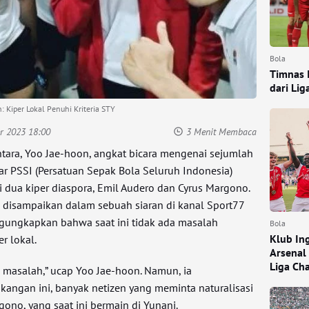
Bola
Timnas I
dari Lig
: Kiper Lokal Penuhi Kriteria STY
r 2023 18:00
3 Menit Membaca
ntara, Yoo Jae-hoon, angkat bicara mengenai sejumlah
ar PSSI (Persatuan Sepak Bola Seluruh Indonesia)
 dua kiper diaspora, Emil Audero dan Cyrus Margono.
disampaikan dalam sebuah siaran di kanal Sport77
ngungkapkan bahwa saat ini tidak ada masalah
Bola
Klub In
r lokal.
Arsenal
Liga Ch
a masalah,” ucap Yoo Jae-hoon. Namun, ia
ngan ini, banyak netizen yang meminta naturalisasi
ono, yang saat ini bermain di Yunani.