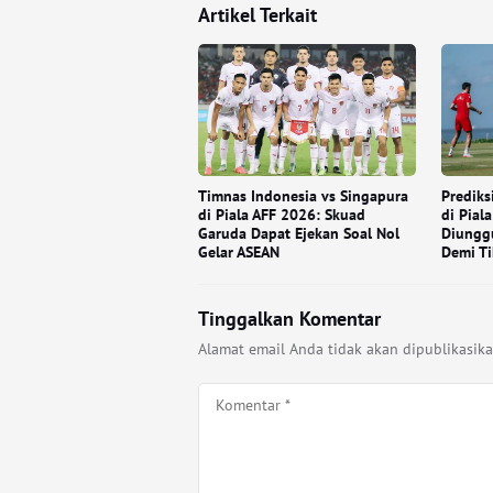
Artikel Terkait
Timnas Indonesia vs Singapura
Prediks
di Piala AFF 2026: Skuad
di Pial
Garuda Dapat Ejekan Soal Nol
Diungg
Gelar ASEAN
Demi Ti
Tinggalkan Komentar
Alamat email Anda tidak akan dipublikasika