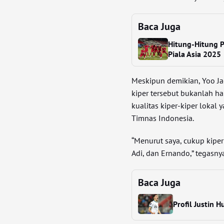
Baca Juga
Hitung-Hitung P
Piala Asia 2025
Meskipun demikian, Yoo J
kiper tersebut bukanlah h
kualitas kiper-kiper lokal 
Timnas Indonesia.
“Menurut saya, cukup kiper 
Adi, dan Ernando,” tegasny
Baca Juga
Profil Justin 