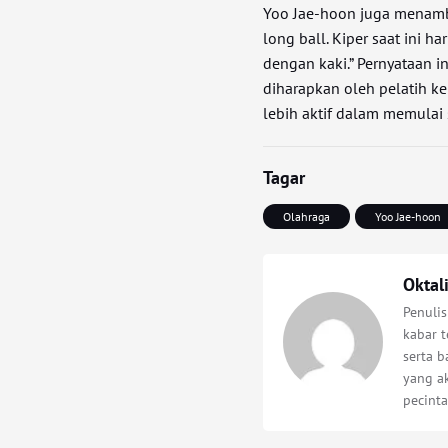
Yoo Jae-hoon juga menamb
long ball. Kiper saat ini
dengan kaki.” Pernyataan 
diharapkan oleh pelatih k
lebih aktif dalam memula
Tagar
Olahraga
Yoo Jae-hoon
Oktal
Penuli
kabar t
serta 
yang a
pecinta