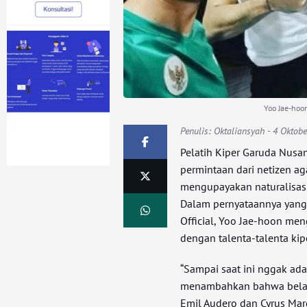
Yoo Jae-hoon
Penulis:
Oktaliansyah
- 4 Oktobe
Pelatih Kiper Garuda Nusa
permintaan dari netizen ag
mengupayakan naturalisasi
Dalam pernyataannya yang 
Official, Yoo Jae-hoon me
dengan talenta-talenta kipe
“Sampai saat ini nggak ad
menambahkan bahwa belaka
Emil Audero dan Cyrus Marg