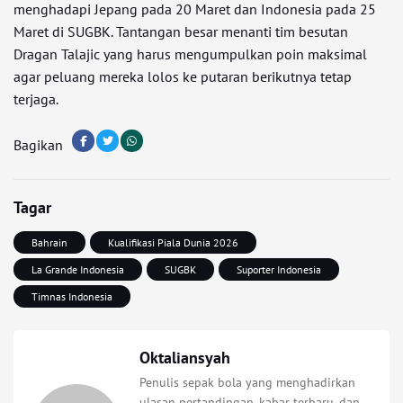
menghadapi Jepang pada 20 Maret dan Indonesia pada 25
Maret di SUGBK. Tantangan besar menanti tim besutan
Dragan Talajic yang harus mengumpulkan poin maksimal
agar peluang mereka lolos ke putaran berikutnya tetap
terjaga.
Bagikan
Tagar
Bahrain
Kualifikasi Piala Dunia 2026
La Grande Indonesia
SUGBK
Suporter Indonesia
Timnas Indonesia
Oktaliansyah
Penulis sepak bola yang menghadirkan
ulasan pertandingan, kabar terbaru, dan