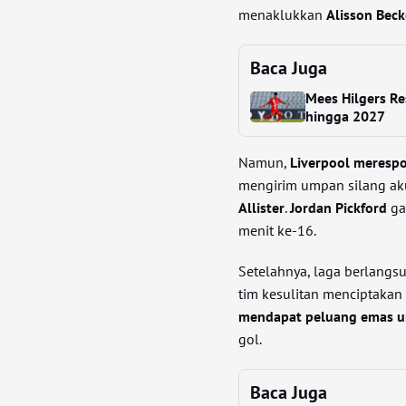
menaklukkan
Alisson Beck
Baca Juga
Mees Hilgers Re
hingga 2027
Namun,
Liverpool merespo
mengirim umpan silang akur
Allister
.
Jordan Pickford
ga
menit ke-16.
Setelahnya, laga berlangs
tim kesulitan menciptakan
mendapat peluang emas u
gol.
Baca Juga