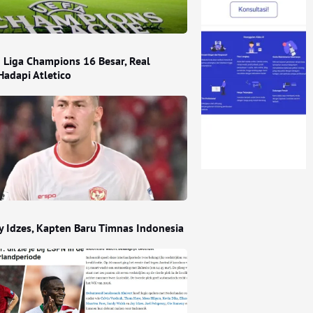
 Liga Champions 16 Besar, Real
Hadapi Atletico
ay Idzes, Kapten Baru Timnas Indonesia