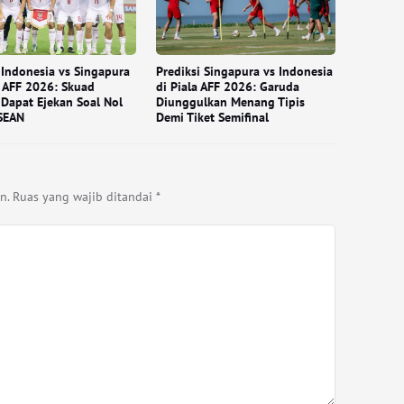
Indonesia vs Singapura
Prediksi Singapura vs Indonesia
a AFF 2026: Skuad
di Piala AFF 2026: Garuda
Dapat Ejekan Soal Nol
Diunggulkan Menang Tipis
SEAN
Demi Tiket Semifinal
n.
Ruas yang wajib ditandai
*