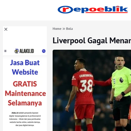
Home
Bola
Liverpool Gagal Menan