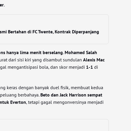
er
.
smi Bertahan di FC Twente, Kontrak Diperpanjang
ns hanya lima menit berselang
.
Mohamed Salah
at dari sisi kiri yang disambut sundulan
Alexis Mac
gal mengantisipasi bola, dan skor menjadi
1-1
di
ung keras dengan banyak duel fisik, membuat kedua
 peluang berbahaya.
Beto dan Jack Harrison sempat
ntuk Everton
, tetapi gagal mengonversinya menjadi