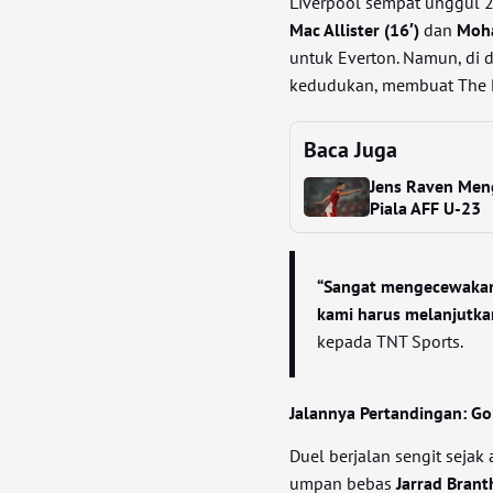
Liverpool sempat unggul 2
Mac Allister (16′)
dan
Moha
untuk Everton. Namun, di d
kedudukan, membuat The R
Baca Juga
Jens Raven Meng
Piala AFF U-23
“Sangat mengecewakan k
kami harus melanjutka
kepada TNT Sports.
Jalannya Pertandingan: Go
Duel berjalan sengit sejak
umpan bebas
Jarrad Brant