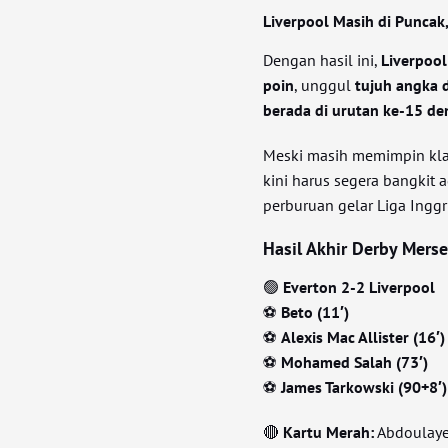
Liverpool Masih di Puncak
Dengan hasil ini,
Liverpoo
poin
, unggul
tujuh angka d
berada di urutan ke-15 de
Meski masih memimpin kla
kini harus segera bangkit 
perburuan gelar Liga Inggri
Hasil Akhir Derby Merse
🟢
Everton 2-2 Liverpool
⚽
Beto (11′)
⚽
Alexis Mac Allister (16′)
⚽
Mohamed Salah (73′)
⚽
James Tarkowski (90+8′)
🔴
Kartu Merah:
Abdoulaye 