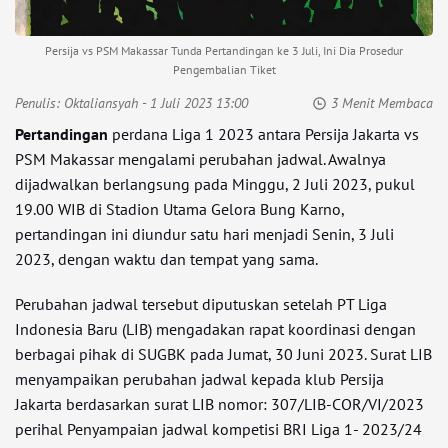
Persija vs PSM Makassar Tunda Pertandingan ke 3 Juli, Ini Dia Prosedur
Pengembalian Tiket
Penulis:
Oktaliansyah
- 1 Juli 2023 13:00
3 Menit Membaca
Pertandingan
perdana Liga 1 2023 antara Persija Jakarta vs
PSM Makassar mengalami perubahan jadwal. Awalnya
dijadwalkan berlangsung pada Minggu, 2 Juli 2023, pukul
19.00 WIB di Stadion Utama Gelora Bung Karno,
pertandingan ini diundur satu hari menjadi Senin, 3 Juli
2023, dengan waktu dan tempat yang sama.
Perubahan jadwal tersebut diputuskan setelah PT Liga
Indonesia Baru (LIB) mengadakan rapat koordinasi dengan
berbagai pihak di SUGBK pada Jumat, 30 Juni 2023. Surat LIB
menyampaikan perubahan jadwal kepada klub Persija
Jakarta berdasarkan surat LIB nomor: 307/LIB-COR/VI/2023
perihal Penyampaian jadwal kompetisi BRI Liga 1- 2023/24