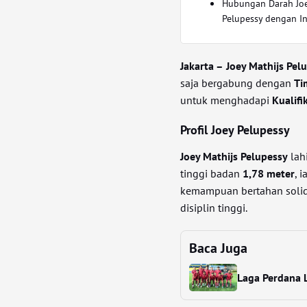
Hubungan Darah Jo
Pelupessy dengan I
Jakarta –
Joey Mathijs Pel
saja bergabung dengan
Ti
untuk menghadapi
Kualifi
Profil Joey Pelupessy
Joey Mathijs Pelupessy
lah
tinggi badan
1,78 meter
, 
kemampuan bertahan soli
disiplin tinggi.
Baca Juga
Laga Perdana L