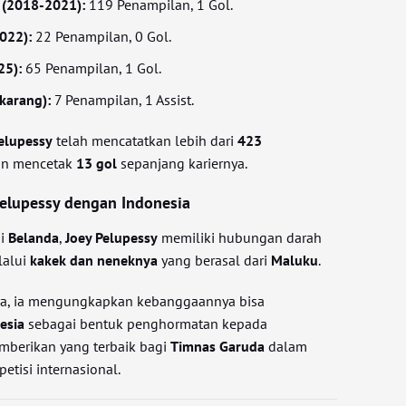
 (2018-2021):
119 Penampilan, 1 Gol.
022):
22 Penampilan, 0 Gol.
25):
65 Penampilan, 1 Gol.
karang):
7 Penampilan, 1 Assist.
elupessy
telah mencatatkan lebih dari
423
n mencetak
13 gol
sepanjang kariernya.
elupessy dengan Indonesia
di
Belanda
,
Joey Pelupessy
memiliki hubungan darah
alui
kakek dan neneknya
yang berasal dari
Maluku
.
a, ia mengungkapkan kebanggaannya bisa
esia
sebagai bentuk penghormatan kepada
memberikan yang terbaik bagi
Timnas Garuda
dalam
tisi internasional.