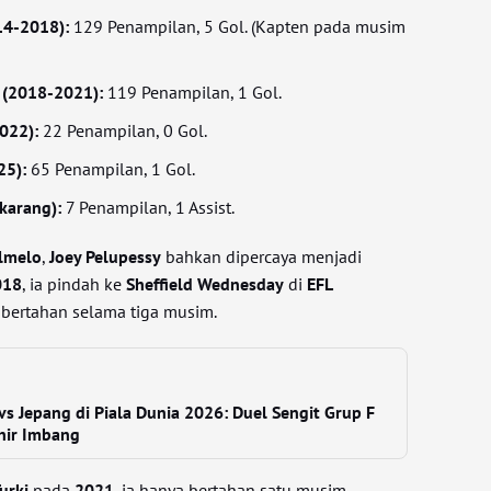
14-2018):
129 Penampilan, 5 Gol. (Kapten pada musim
 (2018-2021):
119 Penampilan, 1 Gol.
022):
22 Penampilan, 0 Gol.
25):
65 Penampilan, 1 Gol.
karang):
7 Penampilan, 1 Assist.
Almelo
,
Joey Pelupessy
bahkan dipercaya menjadi
018
, ia pindah ke
Sheffield Wednesday
di
EFL
bertahan selama tiga musim.
vs Jepang di Piala Dunia 2026: Duel Sengit Grup F
hir Imbang
urki
pada
2021
, ia hanya bertahan satu musim