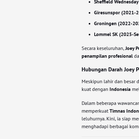
Sheffield Wednesday
Giresunspor (2021-2
Groningen (2022-20
Lommel SK (2025-Se
Secara keseluruhan,
Joey P
penampilan profesional
da
Hubungan Darah Joey P
Meskipun lahir dan besar 
kuat dengan
Indonesia
mel
Dalam beberapa wawancar
memperkuat
Timnas Indon
leluhurnya. Kini, ia siap 
menghadapi berbagai kompe