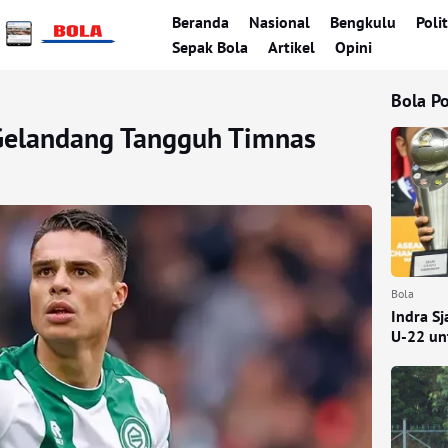
Beranda
Nasional
Bengkulu
Polit
Sepak Bola
Artikel
Opini
Bola P
, Gelandang Tangguh Timnas
Bola
Indra Sj
U-22 un