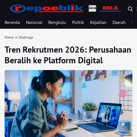
Beranda
Nasional
Bengkulu
Politik
Kejadian
Daerah
Se
Home
Olahraga
Tren Rekrutmen 2026: Perusahaan
Beralih ke Platform Digital