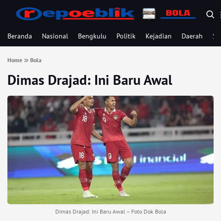
Beranda
Nasional
Bengkulu
Politik
Kejadian
Daerah
Se
Home
Bola
Dimas Drajad: Ini Baru Awal
Dimas Drajad: Ini Baru Awal – Foto Dok Bola