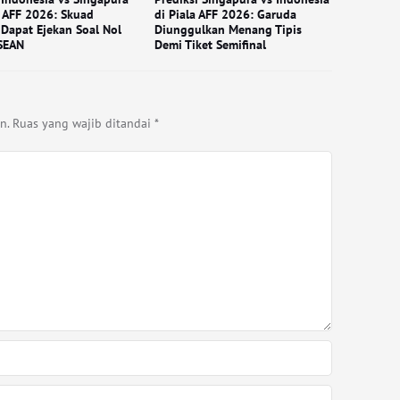
a AFF 2026: Skuad
di Piala AFF 2026: Garuda
Dapat Ejekan Soal Nol
Diunggulkan Menang Tipis
SEAN
Demi Tiket Semifinal
n.
Ruas yang wajib ditandai
*