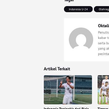
Indonesia U-24
Olahrag
Oktal
Penuli
kabar t
serta 
yang a
pecinta
Artikel Terkait
Indonesia Tersingkir dari Piala
Timnas 