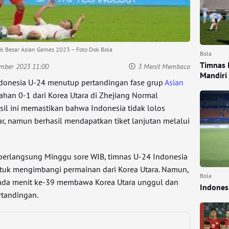
16 Besar Asian Games 2023 – Foto Dok Bola
Bola
Timnas 
ember 2023 11:00
3 Menit Membaca
Mandiri
donesia U-24 menutup pertandingan fase grup
Asian
han 0-1 dari Korea Utara di Zhejiang Normal
asil ini memastikan bahwa Indonesia tidak lolos
r, namun berhasil mendapatkan tiket lanjutan melalui
berlangsung Minggu sore WIB, timnas U-24 Indonesia
tuk mengimbangi permainan dari Korea Utara. Namun,
Bola
ada menit ke-39 membawa Korea Utara unggul dan
Indones
rtandingan.