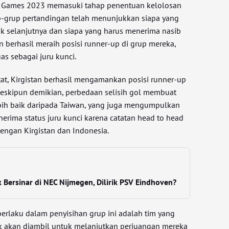
n Games 2023 memasuki tahap penentuan kelolosan
p-grup pertandingan telah menunjukkan siapa yang
 selanjutnya dan siapa yang harus menerima nasib
an berhasil meraih posisi runner-up di grup mereka,
s sebagai juru kunci.
at, Kirgistan berhasil mengamankan posisi runner-up
 Meskipun demikian, perbedaan selisih gol membuat
ebih baik daripada Taiwan, yang juga mengumpulkan
nerima status juru kunci karena catatan head to head
engan Kirgistan dan Indonesia.
 Bersinar di NEC Nijmegen, Dilirik PSV Eindhoven?
 berlaku dalam penyisihan grup ini adalah tim yang
aik akan diambil untuk melanjutkan perjuangan mereka