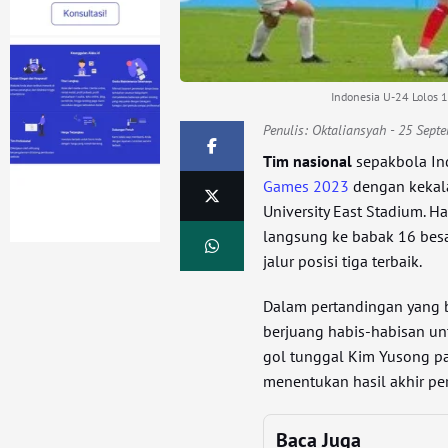
Indonesia U-24 Lolos 
Penulis:
Oktaliansyah
- 25 Sept
Tim nasional
sepakbola In
Games 2023
dengan kekala
University East Stadium. H
langsung ke babak 16 besa
jalur posisi tiga terbaik.
Dalam pertandingan yang 
berjuang habis-habisan un
gol tunggal Kim Yusong p
menentukan hasil akhir pe
Baca Juga